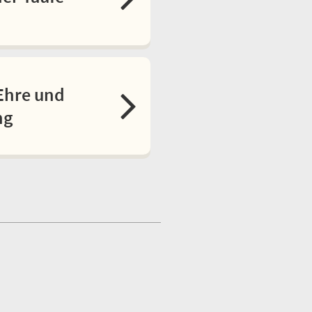
Ehre und
ng