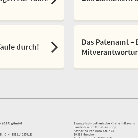
Das Patenamt – 
Taufe durch!
Mitverantwortu
ik (GEP) gGmbH
Evangelisch-Lutherische Kirche in Bayern
Landesbischof Christian Kopp
Katharina-von-Bora-Str. 7-13
St-ID-Nr. DE 114 235916)
80 333 München