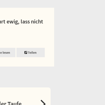
t ewig, lass nicht
ne lesen
Teilen
er Taufe