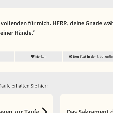
vollenden für mich. HERR, deine Gnade währ
deiner Hände.”
Merken
Den Text in der Bibel onli
aufe erhalten Sie hier:
agen zur Taufe
Das Sakrament d