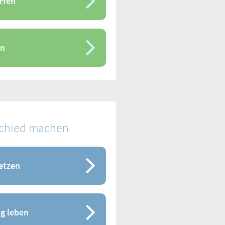
rfen
en
schied machen
setzen
g leben