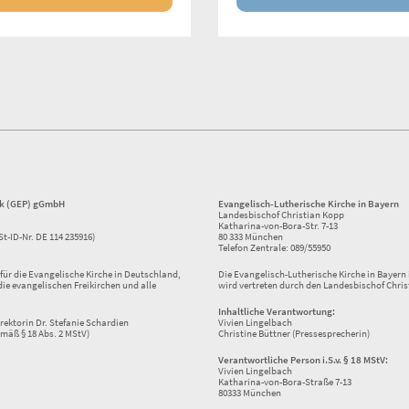
ik (GEP) gGmbH
Evangelisch-Lutherische Kirche in Bayern
Landesbischof Christian Kopp
Katharina-von-Bora-Str. 7-13
St-ID-Nr. DE 114 235916)
80 333 München
Telefon Zentrale: 089/55950
ür die Evangelische Kirche in Deutschland,
Die Evangelisch-Lutherische Kirche in Bayern i
die evangelischen Freikirchen und alle
wird vertreten durch den Landesbischof Chris
Inhaltliche Verantwortung:
rektorin Dr. Stefanie Schardien
Vivien Lingelbach
mäß § 18 Abs. 2 MStV)
Christine Büttner (Pressesprecherin)
Verantwortliche Person i.S.v. § 18 MStV:
Vivien Lingelbach
Katharina-von-Bora-Straße 7-13
80333 München