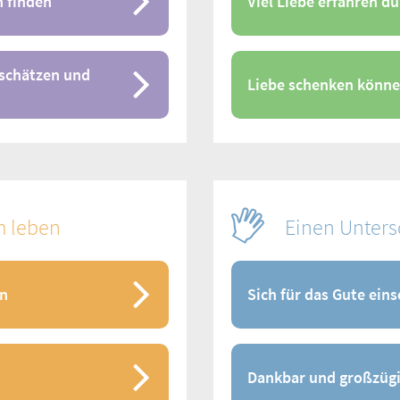
n finden
Viel Liebe erfahren dü
n schätzen und
Liebe schenken könn
m leben
Einen Unter
en
Sich für das Gute ein
Dankbar und großzügi