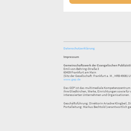
Datenschutzerklärung
Impressum
Gemeinschaftswerk der Evangelischen Publizist
Emil-von-Behring-Straße 3
60439 Frankfurt am Main
(Sitz der Gesellschaft: Frankfurt a. M., HRB 49081 U
www.gep.de
Das GEP ist das multimediale Kompetenzzentrum f
ihre Gliedkirchen, Werke, Einrichtungen sowie für 
interessierten Unternehmen und Organisationen.
Geschäftsführung: Direktorin Ariadne Klingbeil, Di
Portalleitung: Markus Bechtold (verantwortlich ge