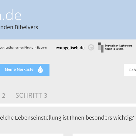
h.de
enden Bibelvers
sch-Lutherischen Kirche in Bayern
Meine Merkliste
0
 2
SCHRITT 3
elche Lebenseinstellung ist Ihnen besonders wichtig?