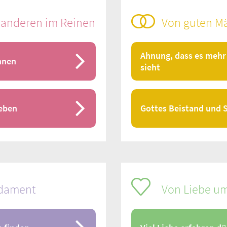
& anderen im Reinen
Von guten M
Ahnung, dass es mehr 
nnen
sieht
leben
Gottes Beistand und 
ndament
Von Liebe u