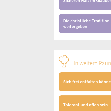
Sicheren Halt im Glaube
Die christliche Traditio
weitergeben
In weitem Rau
Sich frei entfalten könn
Tolerant und offen sein