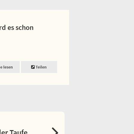
rd es schon
ne lesen
Teilen
er Taufe