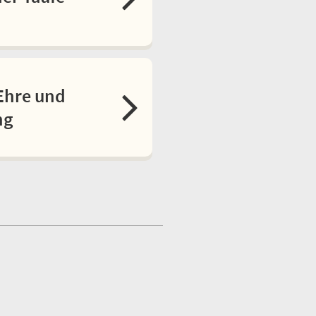
Ehre und
ng