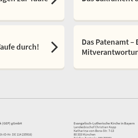
Das Patenamt – 
Taufe durch!
Mitverantwortu
ik (GEP) gGmbH
Evangelisch-Lutherische Kirche in Bayern
Landesbischof Christian Kopp
Katharina-von-Bora-Str. 7-13
St-ID-Nr. DE 114 235916)
80 333 München