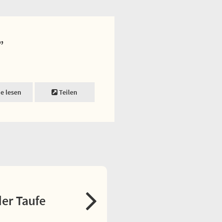
”
ne lesen
Teilen
er Taufe