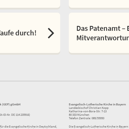
Das Patenamt – 
Taufe durch!
Mitverantwortu
ik (GEP) gGmbH
Evangelisch-Lutherische Kirche in Bayern
Landesbischof Christian Kopp
Katharina-von-Bora-Str. 7-13
St-ID-Nr. DE 114 235916)
80 333 München
Telefon Zentrale: 089/55950
ür die Evangelische Kirche in Deutschland,
Die Evangelisch-Lutherische Kirche in Bayern i