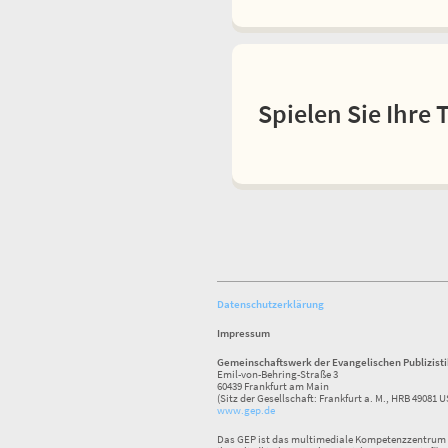
Spielen Sie Ihre 
Datenschutzerklärung
Impressum
Gemeinschaftswerk der Evangelischen Publizist
Emil-von-Behring-Straße 3
60439 Frankfurt am Main
(Sitz der Gesellschaft: Frankfurt a. M., HRB 49081 U
www.gep.de
Das GEP ist das multimediale Kompetenzzentrum f