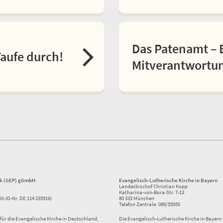
Das Patenamt – 
Taufe durch!
Mitverantwortu
ik (GEP) gGmbH
Evangelisch-Lutherische Kirche in Bayern
Landesbischof Christian Kopp
Katharina-von-Bora-Str. 7-13
St-ID-Nr. DE 114 235916)
80 333 München
Telefon Zentrale: 089/55950
ür die Evangelische Kirche in Deutschland,
Die Evangelisch-Lutherische Kirche in Bayern i