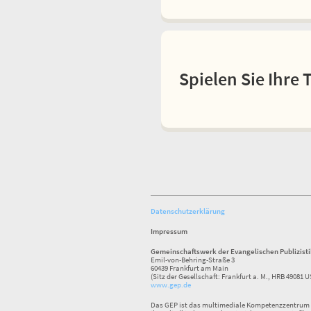
Spielen Sie Ihre 
Datenschutzerklärung
Impressum
Gemeinschaftswerk der Evangelischen Publizist
Emil-von-Behring-Straße 3
60439 Frankfurt am Main
(Sitz der Gesellschaft: Frankfurt a. M., HRB 49081 U
www.gep.de
Das GEP ist das multimediale Kompetenzzentrum f