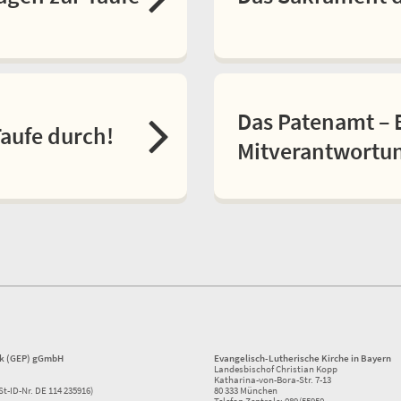
Das Patenamt – 
Taufe durch!
Mitverantwortu
ik (GEP) gGmbH
Evangelisch-Lutherische Kirche in Bayern
Landesbischof Christian Kopp
Katharina-von-Bora-Str. 7-13
St-ID-Nr. DE 114 235916)
80 333 München