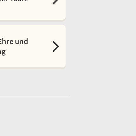
Ehre und
ng