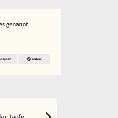
tes genannt
ne lesen
Teilen
er Taufe