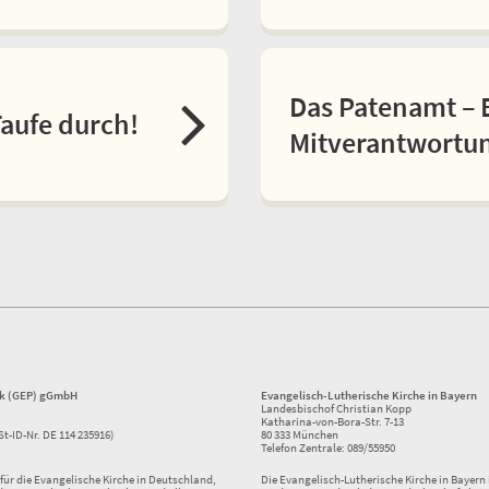
Das Patenamt – 
Taufe durch!
Mitverantwortu
ik (GEP) gGmbH
Evangelisch-Lutherische Kirche in Bayern
Landesbischof Christian Kopp
Katharina-von-Bora-Str. 7-13
St-ID-Nr. DE 114 235916)
80 333 München
Telefon Zentrale: 089/55950
ür die Evangelische Kirche in Deutschland,
Die Evangelisch-Lutherische Kirche in Bayern i