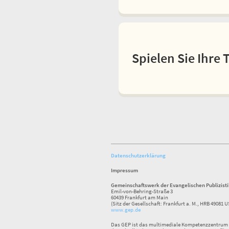
Spielen Sie Ihre 
Datenschutzerklärung
Impressum
Gemeinschaftswerk der Evangelischen Publizist
Emil-von-Behring-Straße 3
60439 Frankfurt am Main
(Sitz der Gesellschaft: Frankfurt a. M., HRB 49081 U
www.gep.de
Das GEP ist das multimediale Kompetenzzentrum f