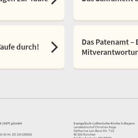
Das Patenamt – 
Taufe durch!
Mitverantwortu
ik (GEP) gGmbH
Evangelisch-Lutherische Kirche in Bayern
Landesbischof Christian Kopp
Katharina-von-Bora-Str. 7-13
St-ID-Nr. DE 114 235916)
80 333 München