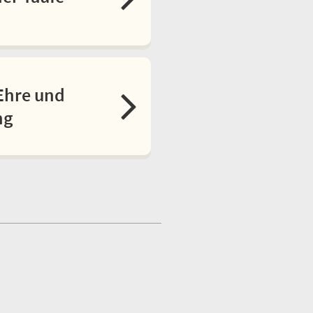
Ehre und
ng