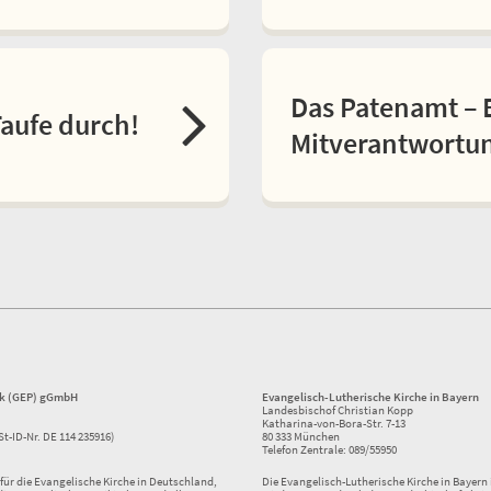
Das Patenamt – 
Taufe durch!
Mitverantwortu
ik (GEP) gGmbH
Evangelisch-Lutherische Kirche in Bayern
Landesbischof Christian Kopp
Katharina-von-Bora-Str. 7-13
St-ID-Nr. DE 114 235916)
80 333 München
Telefon Zentrale: 089/55950
ür die Evangelische Kirche in Deutschland,
Die Evangelisch-Lutherische Kirche in Bayern i