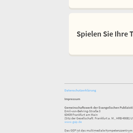
Spielen Sie Ihre 
Datenschutzerklärung
Impressum
Gemeinschaftswerk der Evangelischen Publizist
Emil-von-Behring-Straße 3
60439 Frankfurt am Main
(Sitz der Gesellschaft: Frankfurt a. M., HRB 49081 U
www.gep.de
Das GEP ist das multimediale Kompetenzzentrum f