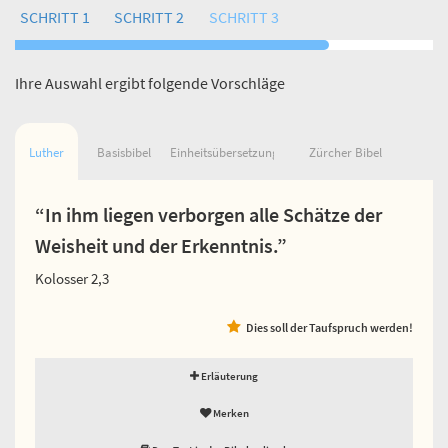
SCHRITT 1
SCHRITT 2
SCHRITT 3
Ihre Auswahl ergibt folgende Vorschläge
Luther
Basisbibel
Einheitsübersetzung
Zürcher Bibel
“In ihm liegen verborgen alle Schätze der
Weisheit und der Erkenntnis.”
Kolosser 2,3
Dies soll der Taufspruch werden!
Erläuterung
Merken