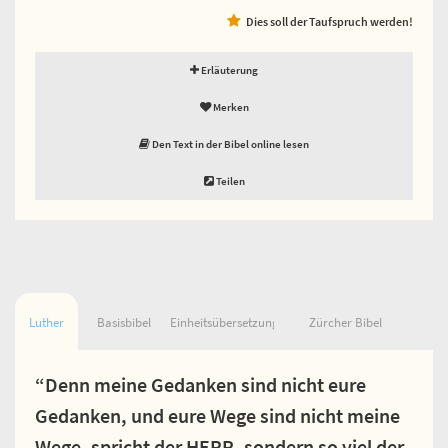
Dies soll der Taufspruch werden!
Erläuterung
Merken
Den Text in der Bibel online lesen
Teilen
Luther
Basisbibel
Einheitsübersetzung
Zürcher Bibel
“Denn meine Gedanken sind nicht eure
Gedanken, und eure Wege sind nicht meine
Wege, spricht der HERR, sondern so viel der