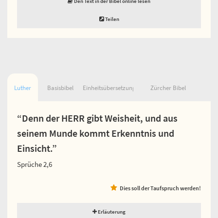
Den Text in der Bibel online lesen
Teilen
Luther
Basisbibel
Einheitsübersetzung
Zürcher Bibel
“Denn der HERR gibt Weisheit, und aus
seinem Munde kommt Erkenntnis und
Einsicht.”
Sprüche 2,6
Dies soll der Taufspruch werden!
Erläuterung