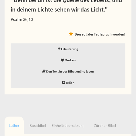
in deinem Lichte sehen wir das Licht.”
Psalm 36,10
Dies soll der Taufspruch werden!
Erläuterung
Merken
Den Text in der Bibel online lesen
Teilen
Luther
Basisbibel
Einheitsübersetzung
Zürcher Bibel