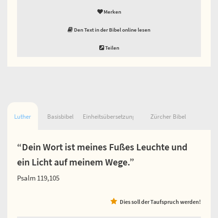
Merken
Den Text in der Bibel online lesen
Teilen
Luther
Basisbibel
Einheitsübersetzung
Zürcher Bibel
“Dein Wort ist meines Fußes Leuchte und
ein Licht auf meinem Wege.”
Psalm 119,105
Dies soll der Taufspruch werden!