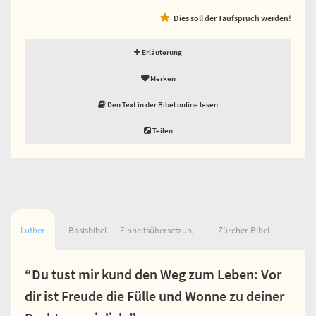
Dies soll der Taufspruch werden!
Erläuterung
Merken
Den Text in der Bibel online lesen
Teilen
Luther
Basisbibel
Einheitsübersetzung
Zürcher Bibel
“Du tust mir kund den Weg zum Leben: Vor
dir ist Freude die Fülle und Wonne zu deiner