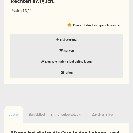
Rechten ewiglich.”
Psalm 16,11
Dies soll der Taufspruch werden!
Erläuterung
Merken
Den Text in der Bibel online lesen
Teilen
Luther
Basisbibel
Einheitsübersetzung
Zürcher Bibel
“Denn bei dir ist die Quelle des Lebens, und