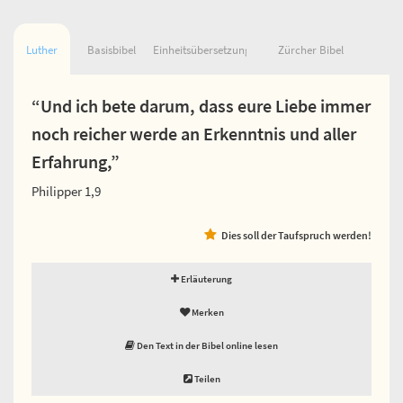
Luther
Basisbibel
Einheitsübersetzung
Zürcher Bibel
“Und ich bete darum, dass eure Liebe immer
noch reicher werde an Erkenntnis und aller
Erfahrung,”
Philipper 1,9
Dies soll der Taufspruch werden!
Erläuterung
Merken
Den Text in der Bibel online lesen
Teilen