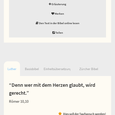
Erläuterung
Merken
Den Text in der Bibel online lesen
Teilen
Luther
Basisbibel
Einheitsübersetzung
Zürcher Bibel
“Denn wer mit dem Herzen glaubt, wird
gerecht.”
Römer 10,10
Dies soll der Taufspruch werden!