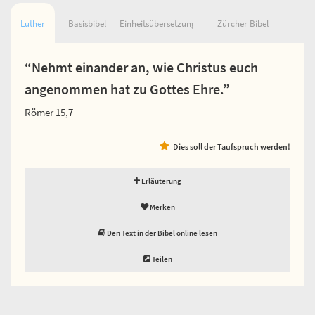
Luther
Basisbibel
Einheitsübersetzung
Zürcher Bibel
“Nehmt einander an, wie Christus euch
angenommen hat zu Gottes Ehre.”
Römer 15,7
Dies soll der Taufspruch werden!
Erläuterung
Merken
Den Text in der Bibel online lesen
Teilen