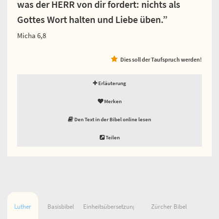
was der HERR von dir fordert: nichts als
Gottes Wort halten und Liebe üben.”
Micha 6,8
Dies soll der Taufspruch werden!
Erläuterung
Merken
Den Text in der Bibel online lesen
Teilen
Luther
Basisbibel
Einheitsübersetzung
Zürcher Bibel