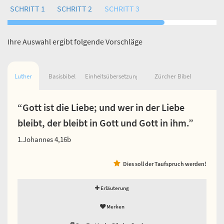
SCHRITT 1
SCHRITT 2
SCHRITT 3
Ihre Auswahl ergibt folgende Vorschläge
Luther
Basisbibel
Einheitsübersetzung
Zürcher Bibel
“Gott ist die Liebe; und wer in der Liebe
bleibt, der bleibt in Gott und Gott in ihm.”
1.Johannes 4,16b
Dies soll der Taufspruch werden!
Erläuterung
Merken