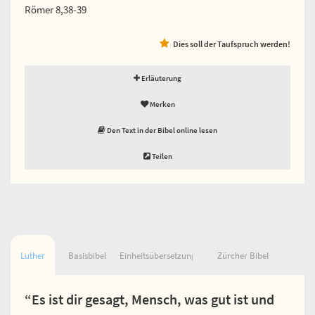
Römer 8,38-39
Dies soll der Taufspruch werden!
Erläuterung
Merken
Den Text in der Bibel online lesen
Teilen
Luther
Basisbibel
Einheitsübersetzung
Zürcher Bibel
“Es ist dir gesagt, Mensch, was gut ist und