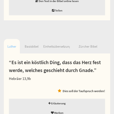
Den Text in der Bibel online lesen
Teilen
Luther
Basisbibel
Einheitsübersetzung
Zürcher Bibel
“Es ist ein köstlich Ding, dass das Herz fest
werde, welches geschieht durch Gnade.”
Hebräer 13,9b
Dies soll der Taufspruch werden!
Erläuterung
Merken