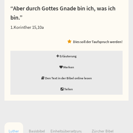
“Aber durch Gottes Gnade bin ich, was ich
bin.”
1.Korinther 15,10a
Dies soll der Taufspruch werden!
Erläuterung
Merken
Den Text in der Bibel online lesen
Teilen
Luther
Basisbibel
Einheitsübersetzung
Zürcher Bibel