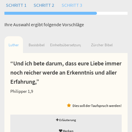
SCHRITT 1
SCHRITT 2
SCHRITT 3
Ihre Auswahl ergibt folgende Vorschläge
Luther
Basisbibel
Einheitsübersetzung
Zürcher Bibel
“Und ich bete darum, dass eure Liebe immer
noch reicher werde an Erkenntnis und aller
Erfahrung,”
Philipper 1,9
Dies soll der Taufspruch werden!
Erläuterung
Merken