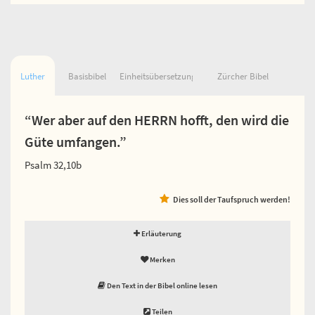
Luther
Basisbibel
Einheitsübersetzung
Zürcher Bibel
“Wer aber auf den HERRN hofft, den wird die
Güte umfangen.”
Psalm 32,10b
Dies soll der Taufspruch werden!
Erläuterung
Merken
Den Text in der Bibel online lesen
Teilen