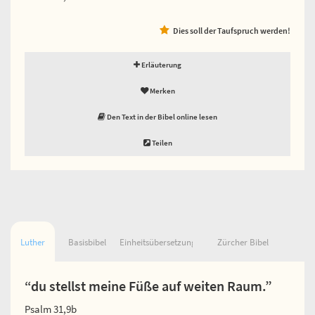
Dies soll der Taufspruch werden!
Erläuterung
Merken
Den Text in der Bibel online lesen
Teilen
Luther
Basisbibel
Einheitsübersetzung
Zürcher Bibel
“du stellst meine Füße auf weiten Raum.”
Psalm 31,9b