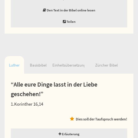
Den Text in der Bibel online lesen
Teilen
Luther
Basisbibel
Einheitsübersetzung
Zürcher Bibel
“Alle eure Dinge lasst in der Liebe
geschehen!”
1.Korinther 16,14
Dies soll der Taufspruch werden!
Erläuterung