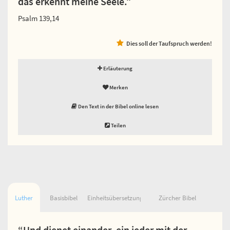
das erkennt meine Seele.”
Psalm 139,14
Dies soll der Taufspruch werden!
Erläuterung
Merken
Den Text in der Bibel online lesen
Teilen
Luther
Basisbibel
Einheitsübersetzung
Zürcher Bibel
“Und dienet einander, ein jeder mit der