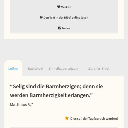
Merken
Den Text in der Bibel online lesen
Teilen
Luther
Basisbibel
Einheitsübersetzung
Zürcher Bibel
“Selig sind die Barmherzigen; denn sie
werden Barmherzigkeit erlangen.”
Matthäus 5,7
Dies soll der Taufspruch werden!