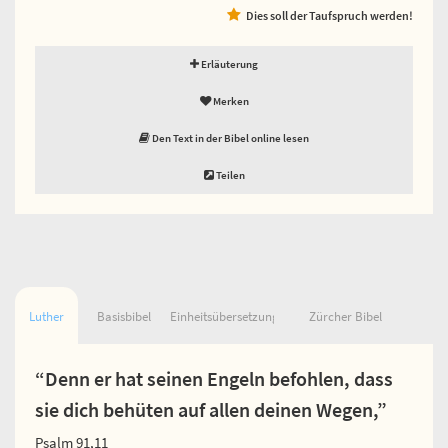
Dies soll der Taufspruch werden!
Erläuterung
Merken
Den Text in der Bibel online lesen
Teilen
Luther
Basisbibel
Einheitsübersetzung
Zürcher Bibel
“Denn er hat seinen Engeln befohlen, dass
sie dich behüten auf allen deinen Wegen,”
Psalm 91,11