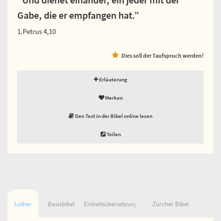
Gabe, die er empfangen hat.”
1.Petrus 4,10
Dies soll der Taufspruch werden!
Erläuterung
Merken
Den Text in der Bibel online lesen
Teilen
Luther
Basisbibel
Einheitsübersetzung
Zürcher Bibel