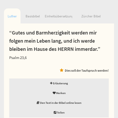
Luther
Basisbibel
Einheitsübersetzung
Zürcher Bibel
“Gutes und Barmherzigkeit werden mir
folgen mein Leben lang, und ich werde
bleiben im Hause des HERRN immerdar.”
Psalm 23,6
Dies soll der Taufspruch werden!
Erläuterung
Merken
Den Text in der Bibel online lesen
Teilen