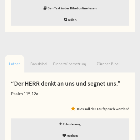
Den Text in der Bibel online lesen
Teilen
Luther
Basisbibel
Einheitsübersetzung
Zürcher Bibel
“Der HERR denkt an uns und segnet uns.”
Psalm 115,12a
Dies soll der Taufspruch werden!
Erläuterung
Merken