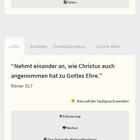
Teilen
Luther
Basisbibel
Einheitsübersetzung
Zürcher Bibel
“Nehmt einander an, wie Christus euch
angenommen hat zu Gottes Ehre.”
Römer 15,7
Dies soll der Taufspruch werden!
Erläuterung
Merken
Den Text in der Bibel online lesen