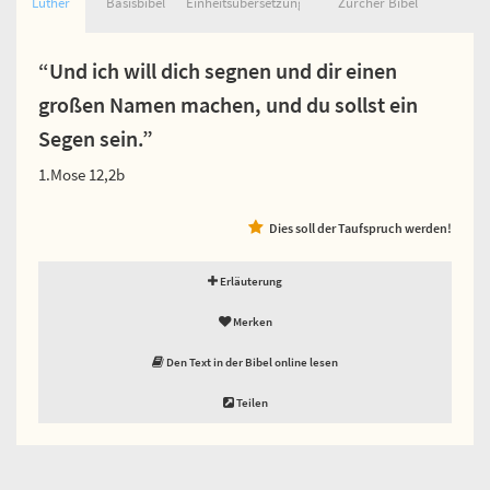
Luther
Basisbibel
Einheitsübersetzung
Zürcher Bibel
“Und ich will dich segnen und dir einen
großen Namen machen, und du sollst ein
Segen sein.”
1.Mose 12,2b
Dies soll der Taufspruch werden!
Erläuterung
Merken
Den Text in der Bibel online lesen
Teilen