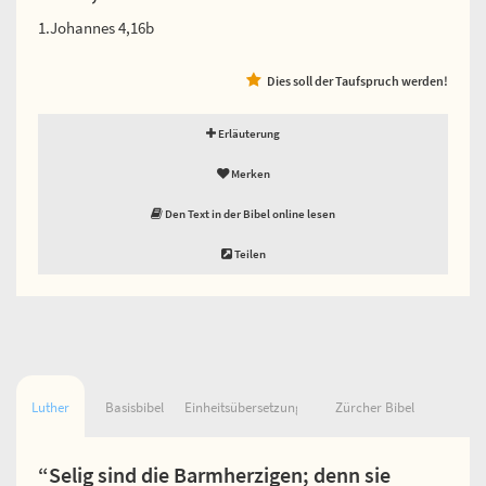
1.Johannes 4,16b
Dies soll der Taufspruch werden!
Erläuterung
Merken
Den Text in der Bibel online lesen
Teilen
Luther
Basisbibel
Einheitsübersetzung
Zürcher Bibel
“Selig sind die Barmherzigen; denn sie