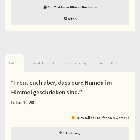
Den Text in der Bibel online lesen
Teilen
Luther
Basisbibel
Einheitsübersetzung
Zürcher Bibel
“Freut euch aber, dass eure Namen im
Himmel geschrieben sind.”
Lukas 10,20b
Dies soll der Taufspruch werden!
Erläuterung