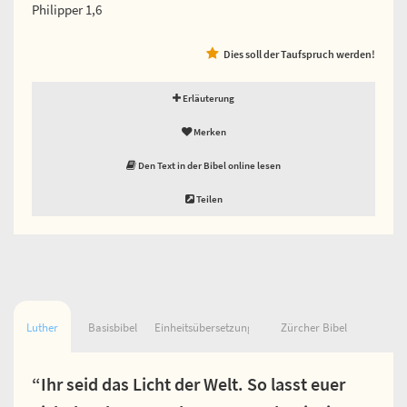
Philipper 1,6
Dies soll der Taufspruch werden!
Erläuterung
Merken
Den Text in der Bibel online lesen
Teilen
Luther
Basisbibel
Einheitsübersetzung
Zürcher Bibel
“Ihr seid das Licht der Welt. So lasst euer