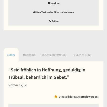
Merken
Den Text in der Bibel online lesen
Teilen
Luther
Basisbibel
Einheitsübersetzung
Zürcher Bibel
“Seid fröhlich in Hoffnung, geduldig in
Trübsal, beharrlich im Gebet.”
Römer 12,12
Dies soll der Taufspruch werden!