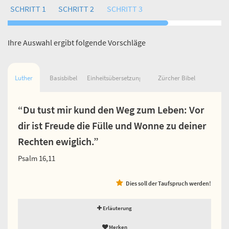
SCHRITT 1
SCHRITT 2
SCHRITT 3
Ihre Auswahl ergibt folgende Vorschläge
Luther
Basisbibel
Einheitsübersetzung
Zürcher Bibel
“Du tust mir kund den Weg zum Leben: Vor
dir ist Freude die Fülle und Wonne zu deiner
Rechten ewiglich.”
Psalm 16,11
Dies soll der Taufspruch werden!
Erläuterung
Merken