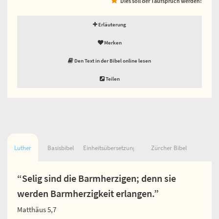
Dies soll der Taufspruch werden!
Erläuterung
Merken
Den Text in der Bibel online lesen
Teilen
Luther
Basisbibel
Einheitsübersetzung
Zürcher Bibel
“Selig sind die Barmherzigen; denn sie
werden Barmherzigkeit erlangen.”
Matthäus 5,7