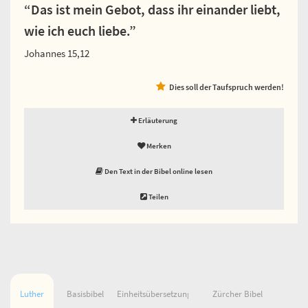
“Das ist mein Gebot, dass ihr einander liebt,
wie ich euch liebe.”
Johannes 15,12
Dies soll der Taufspruch werden!
Erläuterung
Merken
Den Text in der Bibel online lesen
Teilen
Luther
Basisbibel
Einheitsübersetzung
Zürcher Bibel