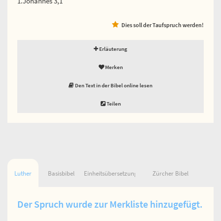
1.Johannes 3,1
Dies soll der Taufspruch werden!
Erläuterung
Merken
Den Text in der Bibel online lesen
Teilen
Luther
Basisbibel
Einheitsübersetzung
Zürcher Bibel
Der Spruch wurde zur Merkliste hinzugefügt.