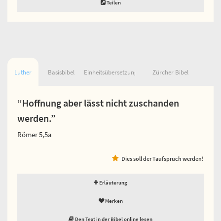
Teilen
Luther
Basisbibel
Einheitsübersetzung
Zürcher Bibel
“Hoffnung aber lässt nicht zuschanden
werden.”
Römer 5,5a
Dies soll der Taufspruch werden!
Erläuterung
Merken
Den Text in der Bibel online lesen