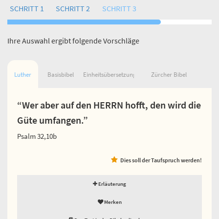
SCHRITT 1
SCHRITT 2
SCHRITT 3
Ihre Auswahl ergibt folgende Vorschläge
Luther
Basisbibel
Einheitsübersetzung
Zürcher Bibel
“Wer aber auf den HERRN hofft, den wird die
Güte umfangen.”
Psalm 32,10b
Dies soll der Taufspruch werden!
Erläuterung
Merken