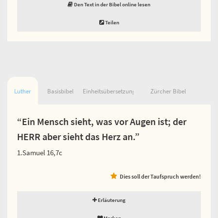
Den Text in der Bibel online lesen
Teilen
Luther
Basisbibel
Einheitsübersetzung
Zürcher Bibel
“Ein Mensch sieht, was vor Augen ist; der
HERR aber sieht das Herz an.”
1.Samuel 16,7c
Dies soll der Taufspruch werden!
Erläuterung
Merken