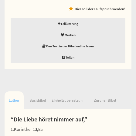
Dies soll der Taufspruch werden!
Erläuterung
Merken
Den Text in der Bibel online lesen
Teilen
Luther
Basisbibel
Einheitsübersetzung
Zürcher Bibel
“Die Liebe höret nimmer auf,”
1.Korinther 13,8a