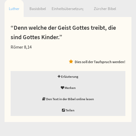
Luther
Basisbibel
Einheitsübersetzung
Zürcher Bibel
“Denn welche der Geist Gottes treibt, die
sind Gottes Kinder.”
Römer 8,14
Dies soll der Taufspruch werden!
Erläuterung
Merken
Den Text in der Bibel online lesen
Teilen