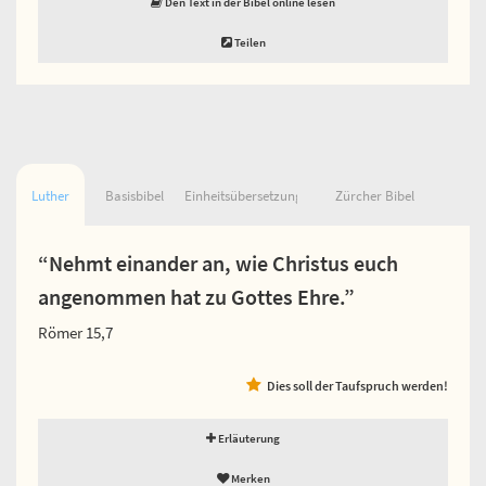
Den Text in der Bibel online lesen
Teilen
Luther
Basisbibel
Einheitsübersetzung
Zürcher Bibel
“Nehmt einander an, wie Christus euch
angenommen hat zu Gottes Ehre.”
Römer 15,7
Dies soll der Taufspruch werden!
Erläuterung
Merken