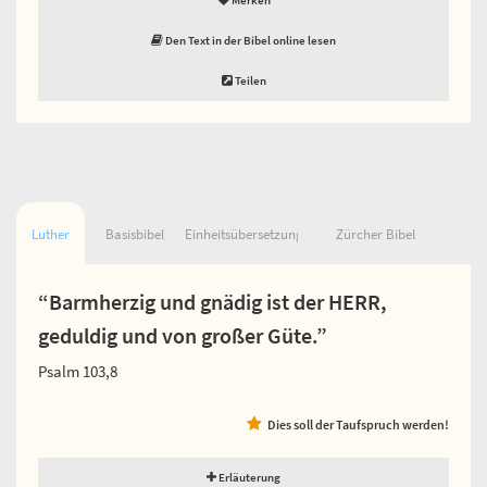
Den Text in der Bibel online lesen
Teilen
Luther
Basisbibel
Einheitsübersetzung
Zürcher Bibel
“Barmherzig und gnädig ist der HERR,
geduldig und von großer Güte.”
Psalm 103,8
Dies soll der Taufspruch werden!
Erläuterung