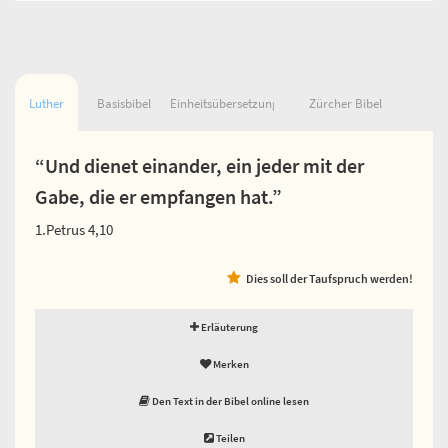
Luther
Basisbibel
Einheitsübersetzung
Zürcher Bibel
“Und dienet einander, ein jeder mit der
Gabe, die er empfangen hat.”
1.Petrus 4,10
Dies soll der Taufspruch werden!
Erläuterung
Merken
Den Text in der Bibel online lesen
Teilen