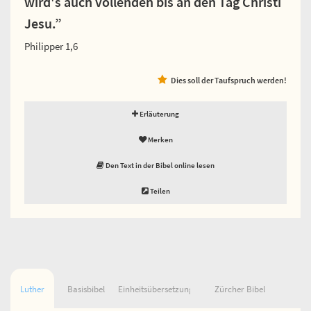
wird's auch vollenden bis an den Tag Christi
Jesu.”
Philipper 1,6
Dies soll der Taufspruch werden!
Erläuterung
Merken
Den Text in der Bibel online lesen
Teilen
Luther
Basisbibel
Einheitsübersetzung
Zürcher Bibel