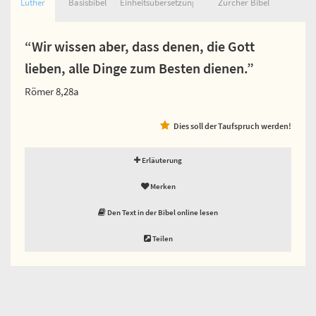
Luther
Basisbibel
Einheitsübersetzung
Zürcher Bibel
“Wir wissen aber, dass denen, die Gott
lieben, alle Dinge zum Besten dienen.”
Römer 8,28a
Dies soll der Taufspruch werden!
Erläuterung
Merken
Den Text in der Bibel online lesen
Teilen