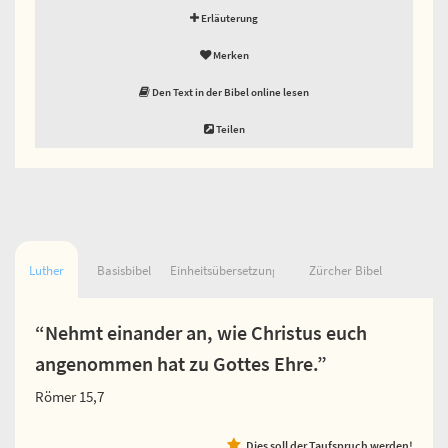
Erläuterung
Merken
Den Text in der Bibel online lesen
Teilen
Luther
Basisbibel
Einheitsübersetzung
Zürcher Bibel
“Nehmt einander an, wie Christus euch
angenommen hat zu Gottes Ehre.”
Römer 15,7
Dies soll der Taufspruch werden!