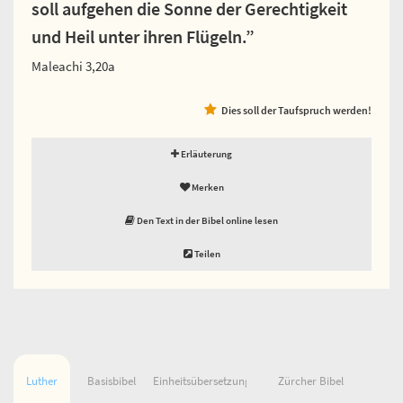
soll aufgehen die Sonne der Gerechtigkeit
und Heil unter ihren Flügeln.”
Maleachi 3,20a
Dies soll der Taufspruch werden!
Erläuterung
Merken
Den Text in der Bibel online lesen
Teilen
Luther
Basisbibel
Einheitsübersetzung
Zürcher Bibel