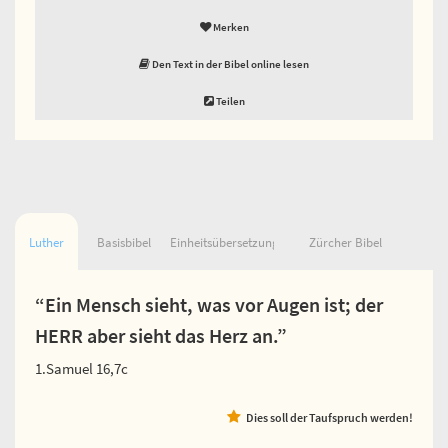
Merken
Den Text in der Bibel online lesen
Teilen
Luther
Basisbibel
Einheitsübersetzung
Zürcher Bibel
“Ein Mensch sieht, was vor Augen ist; der
HERR aber sieht das Herz an.”
1.Samuel 16,7c
Dies soll der Taufspruch werden!