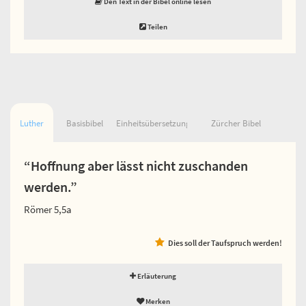
Den Text in der Bibel online lesen
Teilen
Luther
Basisbibel
Einheitsübersetzung
Zürcher Bibel
“Hoffnung aber lässt nicht zuschanden
werden.”
Römer 5,5a
Dies soll der Taufspruch werden!
Erläuterung
Merken