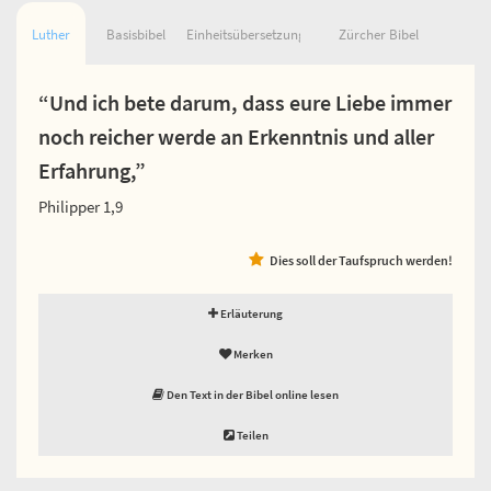
Luther
Basisbibel
Einheitsübersetzung
Zürcher Bibel
“Und ich bete darum, dass eure Liebe immer
noch reicher werde an Erkenntnis und aller
Erfahrung,”
Philipper 1,9
Dies soll der Taufspruch werden!
Erläuterung
Merken
Den Text in der Bibel online lesen
Teilen