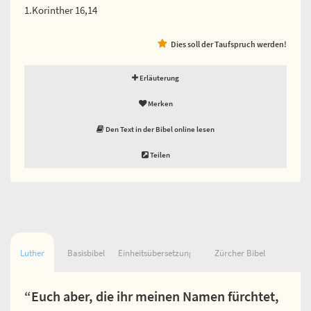
1.Korinther 16,14
Dies soll der Taufspruch werden!
Erläuterung
Merken
Den Text in der Bibel online lesen
Teilen
Luther
Basisbibel
Einheitsübersetzung
Zürcher Bibel
“Euch aber, die ihr meinen Namen fürchtet,