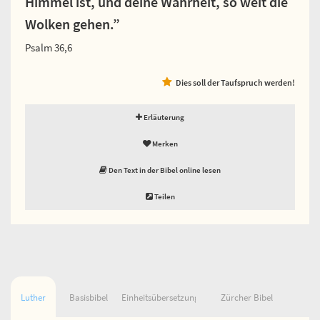
Himmel ist, und deine Wahrheit, so weit die
Wolken gehen.”
Psalm 36,6
Dies soll der Taufspruch werden!
Erläuterung
Merken
Den Text in der Bibel online lesen
Teilen
Luther
Basisbibel
Einheitsübersetzung
Zürcher Bibel