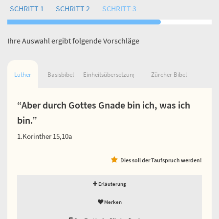
SCHRITT 1
SCHRITT 2
SCHRITT 3
Ihre Auswahl ergibt folgende Vorschläge
Luther
Basisbibel
Einheitsübersetzung
Zürcher Bibel
“Aber durch Gottes Gnade bin ich, was ich
bin.”
1.Korinther 15,10a
Dies soll der Taufspruch werden!
Erläuterung
Merken