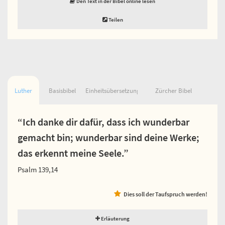
Den Text in der Bibel online lesen
Teilen
Luther
Basisbibel
Einheitsübersetzung
Zürcher Bibel
“Ich danke dir dafür, dass ich wunderbar
gemacht bin; wunderbar sind deine Werke;
das erkennt meine Seele.”
Psalm 139,14
Dies soll der Taufspruch werden!
Erläuterung