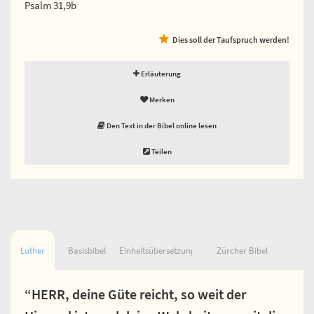
Psalm 31,9b
Dies soll der Taufspruch werden!
Erläuterung
Merken
Den Text in der Bibel online lesen
Teilen
Luther
Basisbibel
Einheitsübersetzung
Zürcher Bibel
“HERR, deine Güte reicht, so weit der