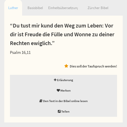
Luther
Basisbibel
Einheitsübersetzung
Zürcher Bibel
“Du tust mir kund den Weg zum Leben: Vor
dir ist Freude die Fülle und Wonne zu deiner
Rechten ewiglich.”
Psalm 16,11
Dies soll der Taufspruch werden!
Erläuterung
Merken
Den Text in der Bibel online lesen
Teilen