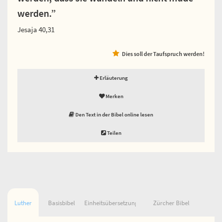
werden.”
Jesaja 40,31
Dies soll der Taufspruch werden!
Erläuterung
Merken
Den Text in der Bibel online lesen
Teilen
Luther
Basisbibel
Einheitsübersetzung
Zürcher Bibel