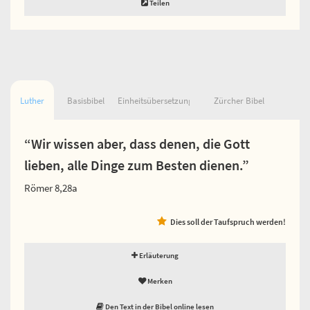
Teilen
Luther
Basisbibel
Einheitsübersetzung
Zürcher Bibel
“Wir wissen aber, dass denen, die Gott
lieben, alle Dinge zum Besten dienen.”
Römer 8,28a
Dies soll der Taufspruch werden!
Erläuterung
Merken
Den Text in der Bibel online lesen