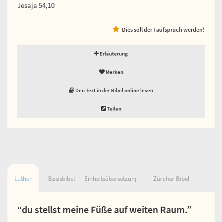
Jesaja 54,10
Dies soll der Taufspruch werden!
Erläuterung
Merken
Den Text in der Bibel online lesen
Teilen
Luther
Basisbibel
Einheitsübersetzung
Zürcher Bibel
“du stellst meine Füße auf weiten Raum.”