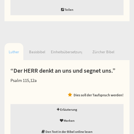
Teilen
Luther
Basisbibel
Einheitsübersetzung
Zürcher Bibel
“Der HERR denkt an uns und segnet uns.”
Psalm 115,12a
Dies soll der Taufspruch werden!
Erläuterung
Merken
Den Text in der Bibel online lesen