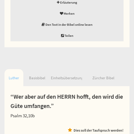
Erläuterung
Merken
Den Text in der Bibel online lesen
Teilen
Luther
Basisbibel
Einheitsübersetzung
Zürcher Bibel
“Wer aber auf den HERRN hofft, den wird die
Güte umfangen.”
Psalm 32,10b
Dies soll der Taufspruch werden!