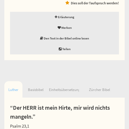
Dies soll der Taufspruch werden!
Erläuterung
Merken
Den Text in der Bibel online lesen
Teilen
Luther
Basisbibel
Einheitsübersetzung
Zürcher Bibel
“Der HERR ist mein Hirte, mir wird nichts
mangeln.”
Psalm 23,1