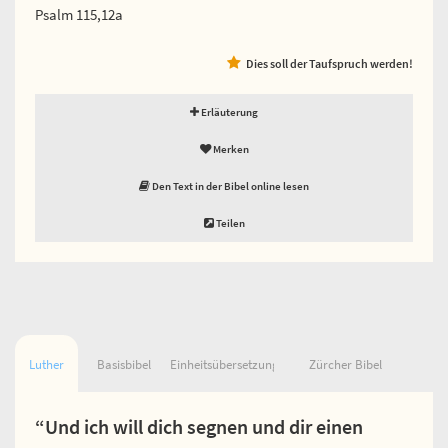
Psalm 115,12a
Dies soll der Taufspruch werden!
Erläuterung
Merken
Den Text in der Bibel online lesen
Teilen
Luther
Basisbibel
Einheitsübersetzung
Zürcher Bibel
“Und ich will dich segnen und dir einen