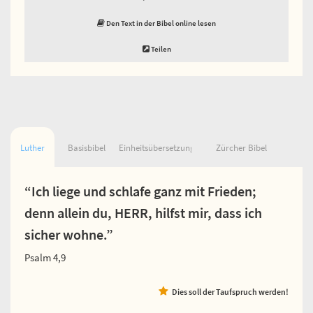
Den Text in der Bibel online lesen
Teilen
Luther
Basisbibel
Einheitsübersetzung
Zürcher Bibel
“Ich liege und schlafe ganz mit Frieden;
denn allein du, HERR, hilfst mir, dass ich
sicher wohne.”
Psalm 4,9
Dies soll der Taufspruch werden!