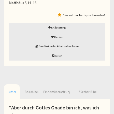
Matthäus 5,14+16
Dies soll der Taufspruch werden!
Erläuterung
Merken
Den Text in der Bibel online lesen
Teilen
Luther
Basisbibel
Einheitsübersetzung
Zürcher Bibel
“Aber durch Gottes Gnade bin ich, was ich