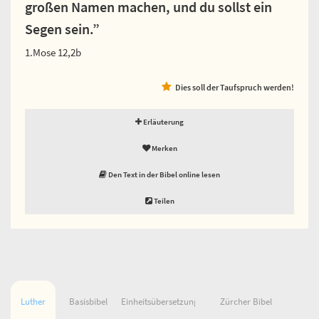
großen Namen machen, und du sollst ein
Segen sein.”
1.Mose 12,2b
Dies soll der Taufspruch werden!
Erläuterung
Merken
Den Text in der Bibel online lesen
Teilen
Luther
Basisbibel
Einheitsübersetzung
Zürcher Bibel