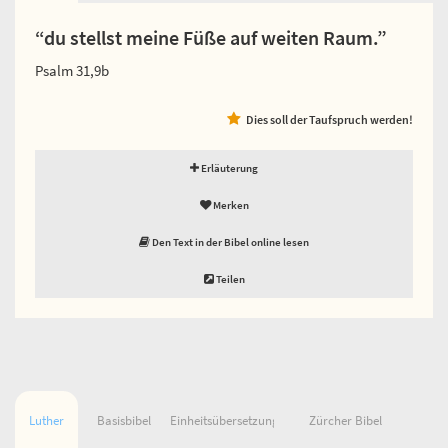
“du stellst meine Füße auf weiten Raum.”
Psalm 31,9b
Dies soll der Taufspruch werden!
Erläuterung
Merken
Den Text in der Bibel online lesen
Teilen
Luther
Basisbibel
Einheitsübersetzung
Zürcher Bibel