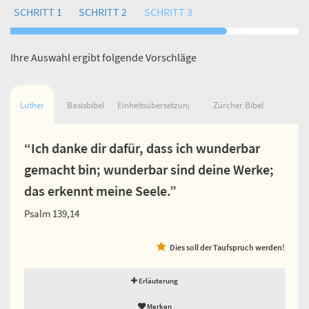
SCHRITT 1
SCHRITT 2
SCHRITT 3
Ihre Auswahl ergibt folgende Vorschläge
Luther
Basisbibel
Einheitsübersetzung
Zürcher Bibel
“Ich danke dir dafür, dass ich wunderbar
gemacht bin; wunderbar sind deine Werke;
das erkennt meine Seele.”
Psalm 139,14
Dies soll der Taufspruch werden!
Erläuterung
Merken