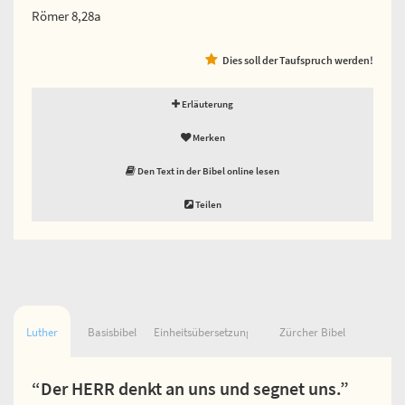
Römer 8,28a
Dies soll der Taufspruch werden!
Erläuterung
Merken
Den Text in der Bibel online lesen
Teilen
Luther
Basisbibel
Einheitsübersetzung
Zürcher Bibel
“Der HERR denkt an uns und segnet uns.”