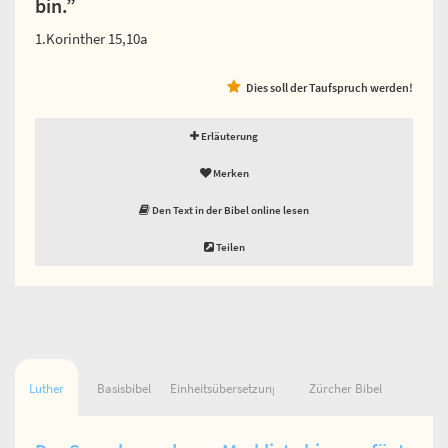
bin.”
1.Korinther 15,10a
Dies soll der Taufspruch werden!
Erläuterung
Merken
Den Text in der Bibel online lesen
Teilen
Luther
Basisbibel
Einheitsübersetzung
Zürcher Bibel