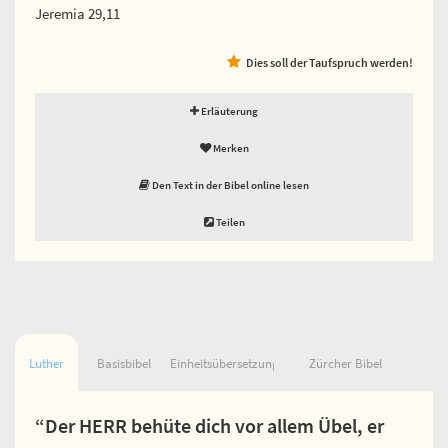
Jeremia 29,11
Dies soll der Taufspruch werden!
Erläuterung
Merken
Den Text in der Bibel online lesen
Teilen
Luther
Basisbibel
Einheitsübersetzung
Zürcher Bibel
“Der HERR behüte dich vor allem Übel, er