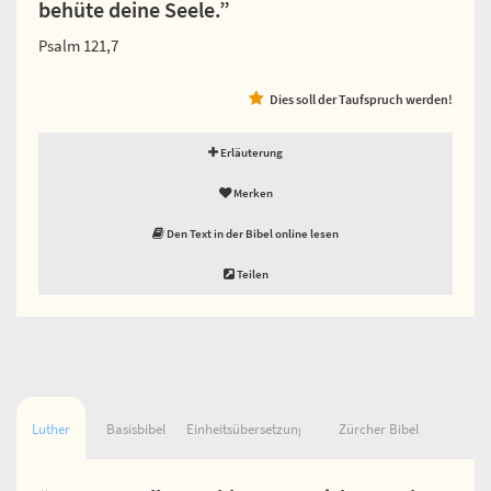
behüte deine Seele.”
Psalm 121,7
Dies soll der Taufspruch werden!
Erläuterung
Merken
Den Text in der Bibel online lesen
Teilen
Luther
Basisbibel
Einheitsübersetzung
Zürcher Bibel