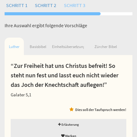
SCHRITT 1
SCHRITT 2
SCHRITT 3
Ihre Auswahl ergibt folgende Vorschläge
Luther
Basisbibel
Einheitsübersetzung
Zürcher Bibel
“Zur Freiheit hat uns Christus befreit! So
steht nun fest und lasst euch nicht wieder
das Joch der Knechtschaft auflegen!”
Galater 5,1
Dies soll der Taufspruch werden!
Erläuterung
Merken