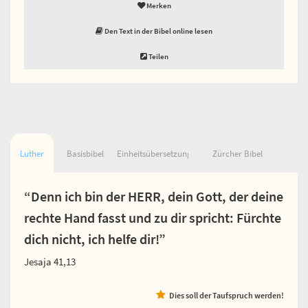
Merken
Den Text in der Bibel online lesen
Teilen
Luther
Basisbibel
Einheitsübersetzung
Zürcher Bibel
“Denn ich bin der HERR, dein Gott, der deine
rechte Hand fasst und zu dir spricht: Fürchte
dich nicht, ich helfe dir!”
Jesaja 41,13
Dies soll der Taufspruch werden!