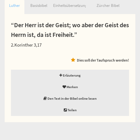
Luther
Basisbibel
Einheitsübersetzung
Zürcher Bibel
“Der Herr ist der Geist; wo aber der Geist des
Herrn ist, da ist Freiheit.”
2.Korinther 3,17
Dies soll der Taufspruch werden!
Erläuterung
Merken
Den Text in der Bibel online lesen
Teilen