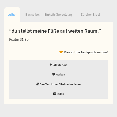
Luther
Basisbibel
Einheitsübersetzung
Zürcher Bibel
“du stellst meine Füße auf weiten Raum.”
Psalm 31,9b
Dies soll der Taufspruch werden!
Erläuterung
Merken
Den Text in der Bibel online lesen
Teilen