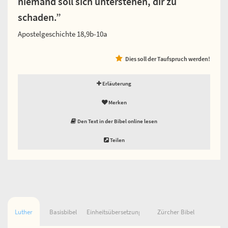
niemand soll sich unterstehen, dir zu
schaden.”
Apostelgeschichte 18,9b-10a
Dies soll der Taufspruch werden!
Erläuterung
Merken
Den Text in der Bibel online lesen
Teilen
Luther
Basisbibel
Einheitsübersetzung
Zürcher Bibel