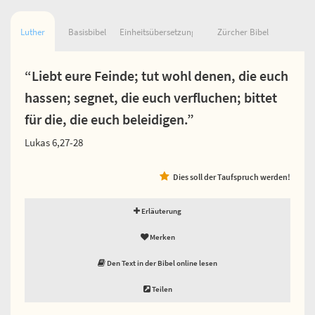
Luther
Basisbibel
Einheitsübersetzung
Zürcher Bibel
“Liebt eure Feinde; tut wohl denen, die euch
hassen; segnet, die euch verfluchen; bittet
für die, die euch beleidigen.”
Lukas 6,27-28
Dies soll der Taufspruch werden!
Erläuterung
Merken
Den Text in der Bibel online lesen
Teilen