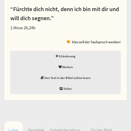
“Fürchte dich nicht, denn ich bin mit dir und
will dich segnen.”
1.Mose 26,24b
Dies soll der Taufspruch werden!
Erläuterung
Merken
Den Text in der Bibel online lesen
Teilen
Luther
Basisbibel
Einheitsübersetzung
Zürcher Bibel