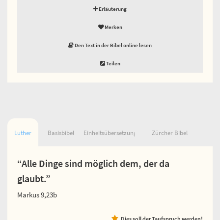
Erläuterung
Merken
Den Text in der Bibel online lesen
Teilen
Luther
Basisbibel
Einheitsübersetzung
Zürcher Bibel
“Alle Dinge sind möglich dem, der da
glaubt.”
Markus 9,23b
Dies soll der Taufspruch werden!