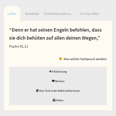
Luther
Basisbibel
Einheitsübersetzung
Zürcher Bibel
“Denn er hat seinen Engeln befohlen, dass
sie dich behüten auf allen deinen Wegen,”
Psalm 91,11
Dies soll der Taufspruch werden!
Erläuterung
Merken
Den Text in der Bibel online lesen
Teilen