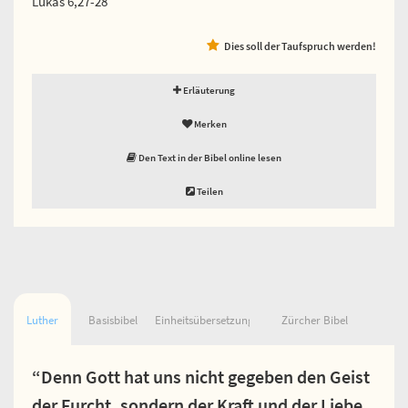
Lukas 6,27-28
Dies soll der Taufspruch werden!
Erläuterung
Merken
Den Text in der Bibel online lesen
Teilen
Luther
Basisbibel
Einheitsübersetzung
Zürcher Bibel
“Denn Gott hat uns nicht gegeben den Geist
der Furcht, sondern der Kraft und der Liebe