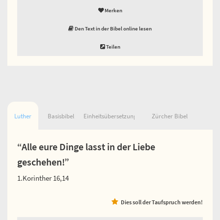
Merken
Den Text in der Bibel online lesen
Teilen
Luther
Basisbibel
Einheitsübersetzung
Zürcher Bibel
“Alle eure Dinge lasst in der Liebe
geschehen!”
1.Korinther 16,14
Dies soll der Taufspruch werden!