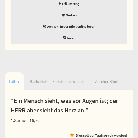
Erläuterung
Merken
Den Text in der Bibel online lesen
Teilen
Luther
Basisbibel
Einheitsübersetzung
Zürcher Bibel
“Ein Mensch sieht, was vor Augen ist; der
HERR aber sieht das Herz an.”
1.Samuel 16,7c
Dies soll der Taufspruch werden!