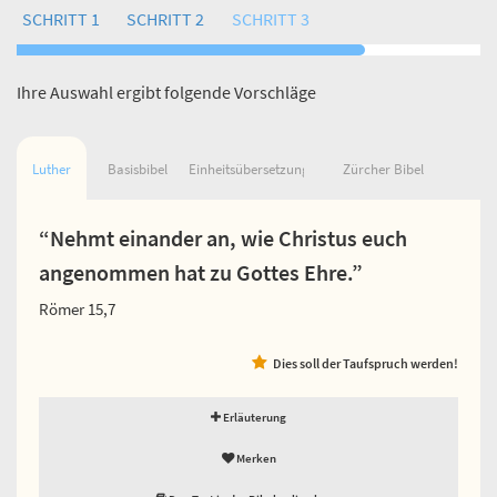
SCHRITT 1
SCHRITT 2
SCHRITT 3
Ihre Auswahl ergibt folgende Vorschläge
Luther
Basisbibel
Einheitsübersetzung
Zürcher Bibel
“Nehmt einander an, wie Christus euch
angenommen hat zu Gottes Ehre.”
Römer 15,7
Dies soll der Taufspruch werden!
Erläuterung
Merken