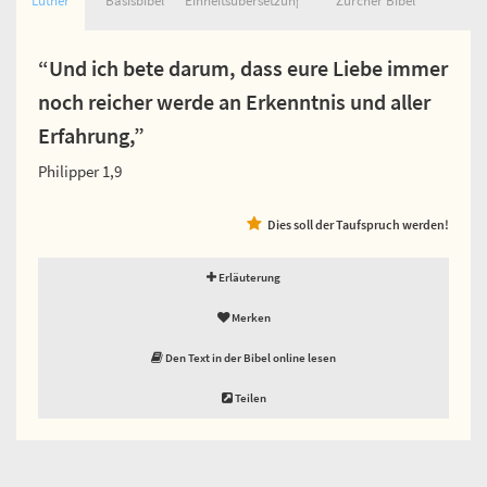
Luther
Basisbibel
Einheitsübersetzung
Zürcher Bibel
“Und ich bete darum, dass eure Liebe immer
noch reicher werde an Erkenntnis und aller
Erfahrung,”
Philipper 1,9
Dies soll der Taufspruch werden!
Erläuterung
Merken
Den Text in der Bibel online lesen
Teilen