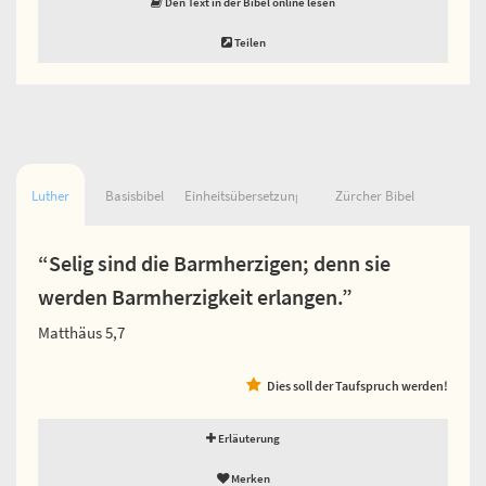
Den Text in der Bibel online lesen
Teilen
Luther
Basisbibel
Einheitsübersetzung
Zürcher Bibel
“Selig sind die Barmherzigen; denn sie
werden Barmherzigkeit erlangen.”
Matthäus 5,7
Dies soll der Taufspruch werden!
Erläuterung
Merken