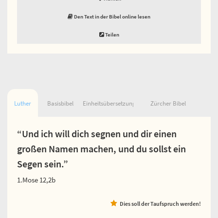
Den Text in der Bibel online lesen
Teilen
Luther
Basisbibel
Einheitsübersetzung
Zürcher Bibel
“Und ich will dich segnen und dir einen
großen Namen machen, und du sollst ein
Segen sein.”
1.Mose 12,2b
Dies soll der Taufspruch werden!