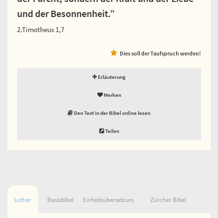
und der Besonnenheit.”
2.Timotheus 1,7
Dies soll der Taufspruch werden!
Erläuterung
Merken
Den Text in der Bibel online lesen
Teilen
Luther
Basisbibel
Einheitsübersetzung
Zürcher Bibel