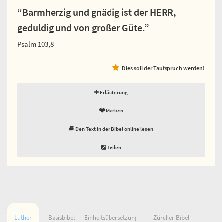
“Barmherzig und gnädig ist der HERR,
geduldig und von großer Güte.”
Psalm 103,8
Dies soll der Taufspruch werden!
Erläuterung
Merken
Den Text in der Bibel online lesen
Teilen
Luther
Basisbibel
Einheitsübersetzung
Zürcher Bibel