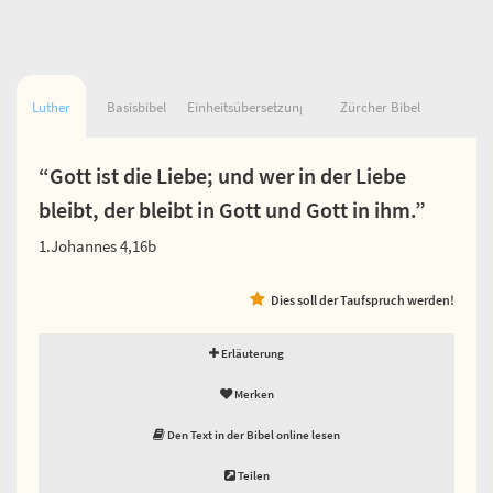
Luther
Basisbibel
Einheitsübersetzung
Zürcher Bibel
“Gott ist die Liebe; und wer in der Liebe
bleibt, der bleibt in Gott und Gott in ihm.”
1.Johannes 4,16b
Dies soll der Taufspruch werden!
Erläuterung
Merken
Den Text in der Bibel online lesen
Teilen