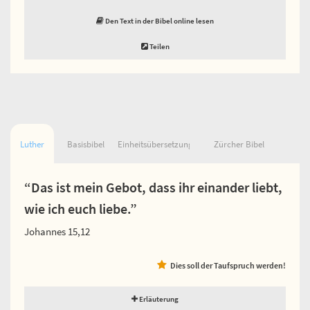
Den Text in der Bibel online lesen
Teilen
Luther
Basisbibel
Einheitsübersetzung
Zürcher Bibel
“Das ist mein Gebot, dass ihr einander liebt,
wie ich euch liebe.”
Johannes 15,12
Dies soll der Taufspruch werden!
Erläuterung