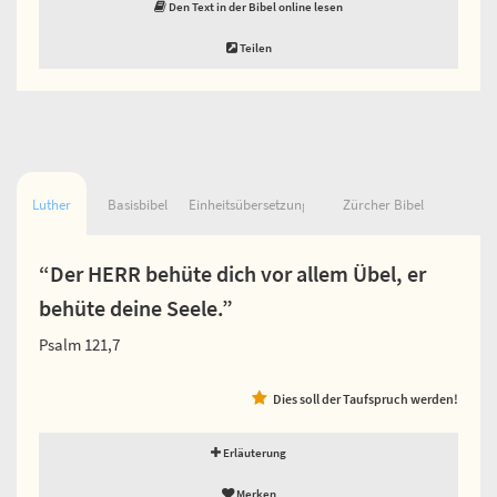
Den Text in der Bibel online lesen
Teilen
Luther
Basisbibel
Einheitsübersetzung
Zürcher Bibel
“Der HERR behüte dich vor allem Übel, er
behüte deine Seele.”
Psalm 121,7
Dies soll der Taufspruch werden!
Erläuterung
Merken