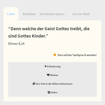
Luther
Basisbibel
Einheitsübersetzung
Zürcher Bibel
“Denn welche der Geist Gottes treibt, die
sind Gottes Kinder.”
Römer 8,14
Dies soll der Taufspruch werden!
Erläuterung
Merken
Den Text in der Bibel online lesen
Teilen