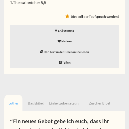
1.Thessalonicher 5,5
Dies soll der Taufspruch werden!
Erläuterung
Merken
Den Text in der Bibel online lesen
Teilen
Luther
Basisbibel
Einheitsübersetzung
Zürcher Bibel
“Ein neues Gebot gebe ich euch, dass ihr