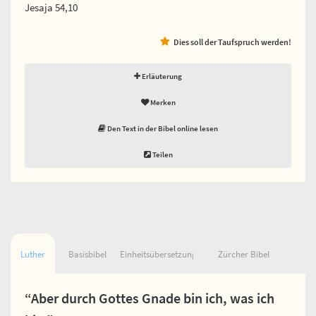
Jesaja 54,10
Dies soll der Taufspruch werden!
Erläuterung
Merken
Den Text in der Bibel online lesen
Teilen
Luther
Basisbibel
Einheitsübersetzung
Zürcher Bibel
“Aber durch Gottes Gnade bin ich, was ich