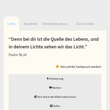
Luther
Basisbibel
Einheitsübersetzung
Zürcher Bibel
“Denn bei dir ist die Quelle des Lebens, und
in deinem Lichte sehen wir das Licht.”
Psalm 36,10
Dies soll der Taufspruch werden!
Erläuterung
Merken
Den Text in der Bibel online lesen
Teilen