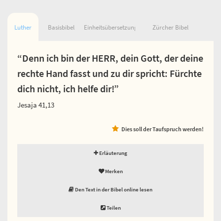
Luther
Basisbibel
Einheitsübersetzung
Zürcher Bibel
“Denn ich bin der HERR, dein Gott, der deine
rechte Hand fasst und zu dir spricht: Fürchte
dich nicht, ich helfe dir!”
Jesaja 41,13
Dies soll der Taufspruch werden!
Erläuterung
Merken
Den Text in der Bibel online lesen
Teilen