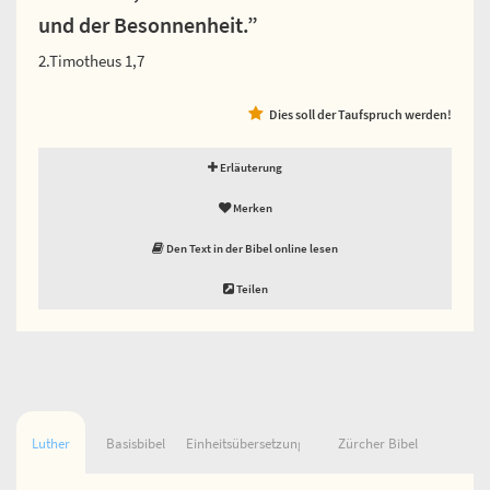
und der Besonnenheit.”
2.Timotheus 1,7
Dies soll der Taufspruch werden!
Erläuterung
Merken
Den Text in der Bibel online lesen
Teilen
Luther
Basisbibel
Einheitsübersetzung
Zürcher Bibel