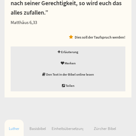
nach seiner Gerechtigkeit, so wird euch das
alles zufallen.”
Matthäus 6,33
Dies soll der Taufspruch werden!
Erläuterung
Merken
Den Text in der Bibel online lesen
Teilen
Luther
Basisbibel
Einheitsübersetzung
Zürcher Bibel