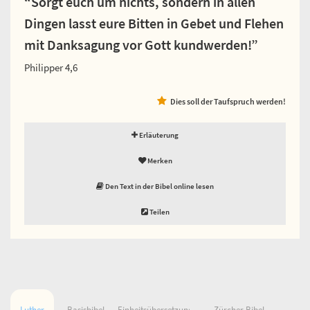
“Sorgt euch um nichts, sondern in allen
Dingen lasst eure Bitten in Gebet und Flehen
mit Danksagung vor Gott kundwerden!”
Philipper 4,6
Dies soll der Taufspruch werden!
Erläuterung
Merken
Den Text in der Bibel online lesen
Teilen
Luther
Basisbibel
Einheitsübersetzung
Zürcher Bibel