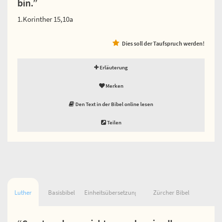
bin.”
1.Korinther 15,10a
Dies soll der Taufspruch werden!
Erläuterung
Merken
Den Text in der Bibel online lesen
Teilen
Luther
Basisbibel
Einheitsübersetzung
Zürcher Bibel