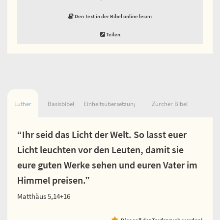
Den Text in der Bibel online lesen
Teilen
Luther
Basisbibel
Einheitsübersetzung
Zürcher Bibel
“Ihr seid das Licht der Welt. So lasst euer
Licht leuchten vor den Leuten, damit sie
eure guten Werke sehen und euren Vater im
Himmel preisen.”
Matthäus 5,14+16
Dies soll der Taufspruch werden!