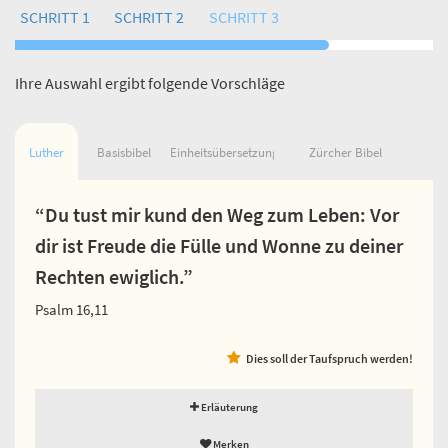
SCHRITT 1
SCHRITT 2
SCHRITT 3
Ihre Auswahl ergibt folgende Vorschläge
Luther
Basisbibel
Einheitsübersetzung
Zürcher Bibel
“Du tust mir kund den Weg zum Leben: Vor
dir ist Freude die Fülle und Wonne zu deiner
Rechten ewiglich.”
Psalm 16,11
Dies soll der Taufspruch werden!
Erläuterung
Merken