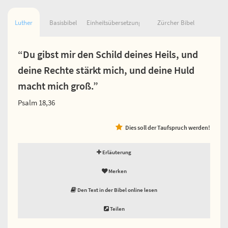
Luther
Basisbibel
Einheitsübersetzung
Zürcher Bibel
“Du gibst mir den Schild deines Heils, und
deine Rechte stärkt mich, und deine Huld
macht mich groß.”
Psalm 18,36
Dies soll der Taufspruch werden!
Erläuterung
Merken
Den Text in der Bibel online lesen
Teilen