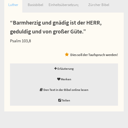
Luther
Basisbibel
Einheitsübersetzung
Zürcher Bibel
“Barmherzig und gnädig ist der HERR,
geduldig und von großer Güte.”
Psalm 103,8
Dies soll der Taufspruch werden!
Erläuterung
Merken
Den Text in der Bibel online lesen
Teilen