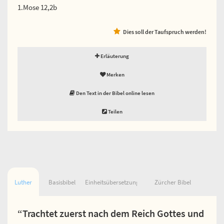
1.Mose 12,2b
Dies soll der Taufspruch werden!
Erläuterung
Merken
Den Text in der Bibel online lesen
Teilen
Luther
Basisbibel
Einheitsübersetzung
Zürcher Bibel
“Trachtet zuerst nach dem Reich Gottes und