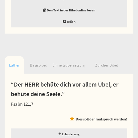
Den Text in der Bibel online lesen
Teilen
Luther
Basisbibel
Einheitsübersetzung
Zürcher Bibel
“Der HERR behüte dich vor allem Übel, er
behüte deine Seele.”
Psalm 121,7
Dies soll der Taufspruch werden!
Erläuterung