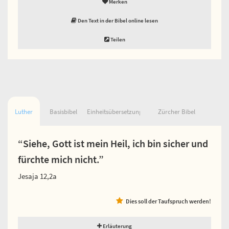
Merken
Den Text in der Bibel online lesen
Teilen
Luther
Basisbibel
Einheitsübersetzung
Zürcher Bibel
“Siehe, Gott ist mein Heil, ich bin sicher und
fürchte mich nicht.”
Jesaja 12,2a
Dies soll der Taufspruch werden!
Erläuterung