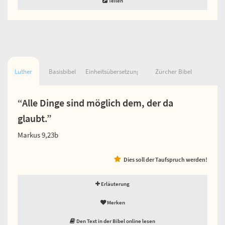
Teilen
Luther
Basisbibel
Einheitsübersetzung
Zürcher Bibel
“Alle Dinge sind möglich dem, der da
glaubt.”
Markus 9,23b
Dies soll der Taufspruch werden!
Erläuterung
Merken
Den Text in der Bibel online lesen