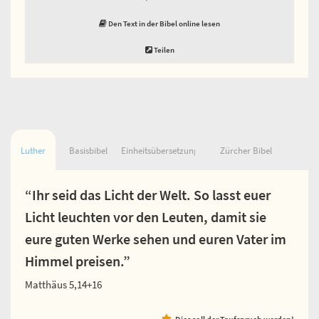
Den Text in der Bibel online lesen
Teilen
Luther
Basisbibel
Einheitsübersetzung
Zürcher Bibel
“Ihr seid das Licht der Welt. So lasst euer
Licht leuchten vor den Leuten, damit sie
eure guten Werke sehen und euren Vater im
Himmel preisen.”
Matthäus 5,14+16
Dies soll der Taufspruch werden!