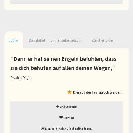
Luther
Basisbibel
Einheitsübersetzung
Zürcher Bibel
“Denn er hat seinen Engeln befohlen, dass
sie dich behüten auf allen deinen Wegen,”
Psalm 91,11
Dies soll der Taufspruch werden!
Erläuterung
Merken
Den Text in der Bibel online lesen