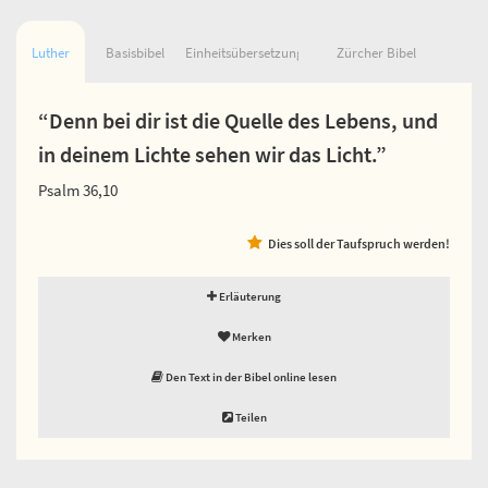
Luther
Basisbibel
Einheitsübersetzung
Zürcher Bibel
“Denn bei dir ist die Quelle des Lebens, und
in deinem Lichte sehen wir das Licht.”
Psalm 36,10
Dies soll der Taufspruch werden!
Erläuterung
Merken
Den Text in der Bibel online lesen
Teilen