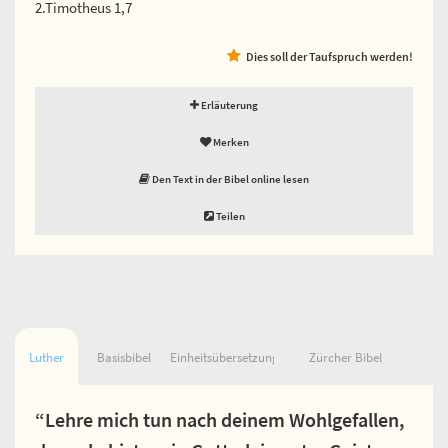
2.Timotheus 1,7
Dies soll der Taufspruch werden!
Erläuterung
Merken
Den Text in der Bibel online lesen
Teilen
Luther
Basisbibel
Einheitsübersetzung
Zürcher Bibel
“Lehre mich tun nach deinem Wohlgefallen,