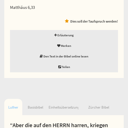
Matthäus 6,33
Dies soll der Taufspruch werden!
Erläuterung
Merken
Den Text in der Bibel online lesen
Teilen
Luther
Basisbibel
Einheitsübersetzung
Zürcher Bibel
“Aber die auf den HERRN harren, kriegen