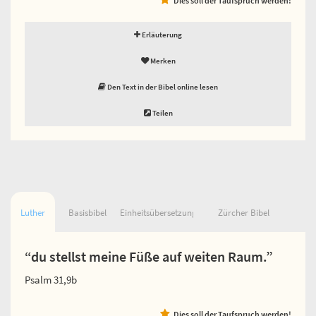
Erläuterung
Merken
Den Text in der Bibel online lesen
Teilen
Luther
Basisbibel
Einheitsübersetzung
Zürcher Bibel
“du stellst meine Füße auf weiten Raum.”
Psalm 31,9b
Dies soll der Taufspruch werden!