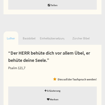
Teilen
Luther
Basisbibel
Einheitsübersetzung
Zürcher Bibel
“Der HERR behüte dich vor allem Übel, er
behüte deine Seele.”
Psalm 121,7
Dies soll der Taufspruch werden!
Erläuterung
Merken