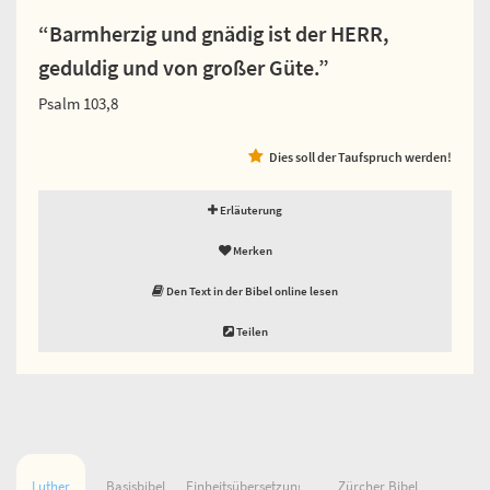
“Barmherzig und gnädig ist der HERR,
geduldig und von großer Güte.”
Psalm 103,8
Dies soll der Taufspruch werden!
Erläuterung
Merken
Den Text in der Bibel online lesen
Teilen
Luther
Basisbibel
Einheitsübersetzung
Zürcher Bibel