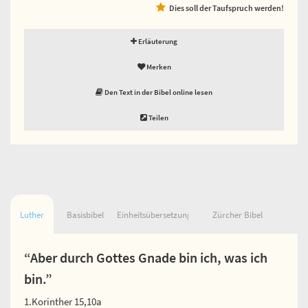
Dies soll der Taufspruch werden!
Erläuterung
Merken
Den Text in der Bibel online lesen
Teilen
Luther
Basisbibel
Einheitsübersetzung
Zürcher Bibel
“Aber durch Gottes Gnade bin ich, was ich
bin.”
1.Korinther 15,10a