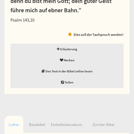
denn du bist mein Gott; dein guter Geist
führe mich auf ebner Bahn.”
Psalm 143,10
Dies soll der Taufspruch werden!
Erläuterung
Merken
Den Text in der Bibel online lesen
Teilen
Luther
Basisbibel
Einheitsübersetzung
Zürcher Bibel