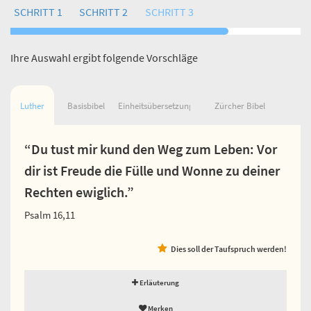
SCHRITT 1
SCHRITT 2
SCHRITT 3
Ihre Auswahl ergibt folgende Vorschläge
Luther
Basisbibel
Einheitsübersetzung
Zürcher Bibel
“Du tust mir kund den Weg zum Leben: Vor
dir ist Freude die Fülle und Wonne zu deiner
Rechten ewiglich.”
Psalm 16,11
Dies soll der Taufspruch werden!
Erläuterung
Merken