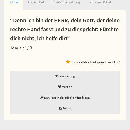
Luther
Basisbibel
Einheitsübersetzung
Zürcher Bibel
“Denn ich bin der HERR, dein Gott, der deine
rechte Hand fasst und zu dir spricht: Fürchte
dich nicht, ich helfe dir!”
Jesaja 41,13
Dies soll der Taufspruch werden!
Erläuterung
Merken
Den Text in der Bibel online lesen
Teilen