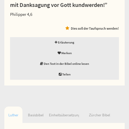
mit Danksagung vor Gott kundwerden!”
Philipper 4,6
Dies soll der Taufspruch werden!
Erläuterung
Merken
Den Text in der Bibel online lesen
Teilen
Luther
Basisbibel
Einheitsübersetzung
Zürcher Bibel