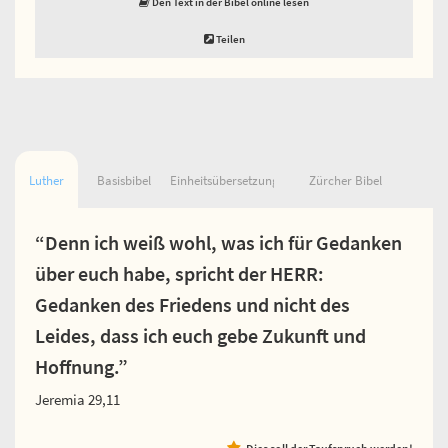
Den Text in der Bibel online lesen
Teilen
Luther
Basisbibel
Einheitsübersetzung
Zürcher Bibel
“Denn ich weiß wohl, was ich für Gedanken
über euch habe, spricht der HERR:
Gedanken des Friedens und nicht des
Leides, dass ich euch gebe Zukunft und
Hoffnung.”
Jeremia 29,11
Dies soll der Taufspruch werden!