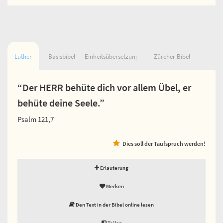
Luther
Basisbibel
Einheitsübersetzung
Zürcher Bibel
“Der HERR behüte dich vor allem Übel, er
behüte deine Seele.”
Psalm 121,7
Dies soll der Taufspruch werden!
Erläuterung
Merken
Den Text in der Bibel online lesen
Teilen