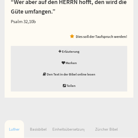
“Wer aber auf den HERRN hofft, den wird die
Güte umfangen.”
Psalm 32,10b
Dies soll der Taufspruch werden!
Erläuterung
Merken
Den Text in der Bibel online lesen
Teilen
Luther
Basisbibel
Einheitsübersetzung
Zürcher Bibel