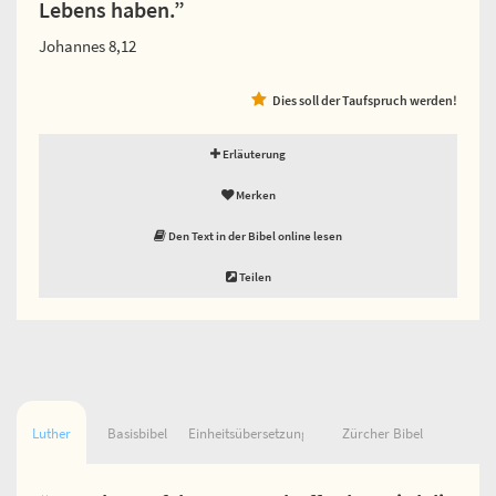
Lebens haben.”
Johannes 8,12
Dies soll der Taufspruch werden!
Erläuterung
Merken
Den Text in der Bibel online lesen
Teilen
Luther
Basisbibel
Einheitsübersetzung
Zürcher Bibel