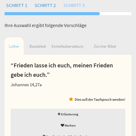
SCHRITT 1
SCHRITT 2
SCHRITT 3
Ihre Auswahl ergibt folgende Vorschläge
Luther
Basisbibel
Einheitsübersetzung
Zürcher Bibel
“Frieden lasse ich euch, meinen Frieden
gebe ich euch.”
Johannes 14,27a
Dies soll der Taufspruch werden!
Erläuterung
Merken