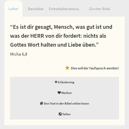
Luther
Basisbibel
Einheitsübersetzung
Zürcher Bibel
“Es ist dir gesagt, Mensch, was gut ist und
was der HERR von dir fordert: nichts als
Gottes Wort halten und Liebe üben.”
Micha 6,8
Dies soll der Taufspruch werden!
Erläuterung
Merken
Den Text in der Bibel online lesen
Teilen