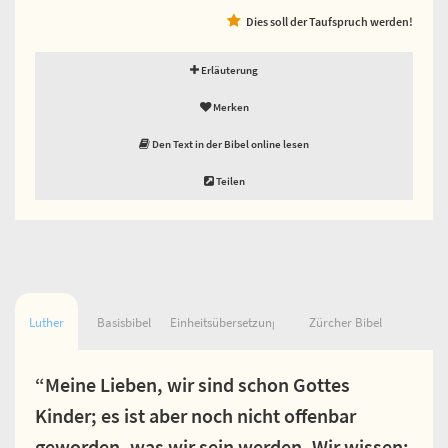
Dies soll der Taufspruch werden!
Erläuterung
Merken
Den Text in der Bibel online lesen
Teilen
Luther
Basisbibel
Einheitsübersetzung
Zürcher Bibel
“Meine Lieben, wir sind schon Gottes
Kinder; es ist aber noch nicht offenbar
geworden, was wir sein werden. Wir wissen: