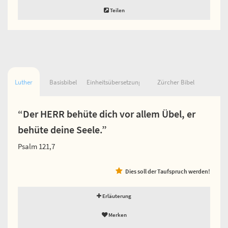
Teilen
Luther
Basisbibel
Einheitsübersetzung
Zürcher Bibel
“Der HERR behüte dich vor allem Übel, er
behüte deine Seele.”
Psalm 121,7
Dies soll der Taufspruch werden!
Erläuterung
Merken