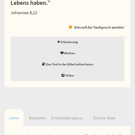
Lebens haben.”
Johannes 8,12
Dies soll der Taufspruch werden!
Erläuterung
Merken
Den Text in der Bibel online lesen
Teilen
Luther
Basisbibel
Einheitsübersetzung
Zürcher Bibel