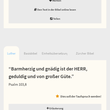
Merken
Den Text in der Bibel online lesen
Teilen
Luther
Basisbibel
Einheitsübersetzung
Zürcher Bibel
“Barmherzig und gnädig ist der HERR,
geduldig und von großer Güte.”
Psalm 103,8
Dies soll der Taufspruch werden!
Erläuterung