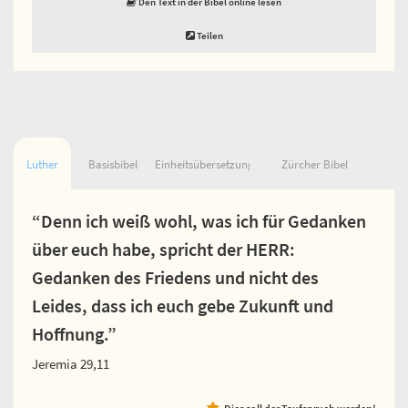
Den Text in der Bibel online lesen
Teilen
Luther
Basisbibel
Einheitsübersetzung
Zürcher Bibel
“Denn ich weiß wohl, was ich für Gedanken
über euch habe, spricht der HERR:
Gedanken des Friedens und nicht des
Leides, dass ich euch gebe Zukunft und
Hoffnung.”
Jeremia 29,11
Dies soll der Taufspruch werden!