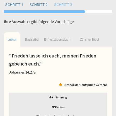
SCHRITT 1
SCHRITT 2
SCHRITT 3
Ihre Auswahl ergibt folgende Vorschläge
Luther
Basisbibel
Einheitsübersetzung
Zürcher Bibel
“Frieden lasse ich euch, meinen Frieden
gebe ich euch.”
Johannes 14,27a
Dies soll der Taufspruch werden!
Erläuterung
Merken