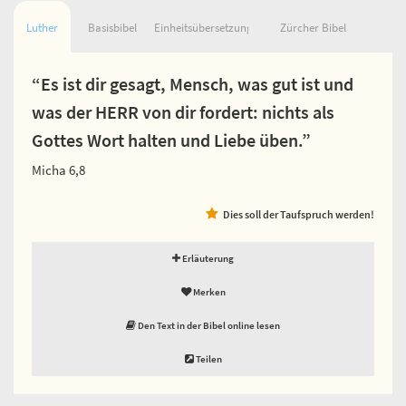
Luther
Basisbibel
Einheitsübersetzung
Zürcher Bibel
“Es ist dir gesagt, Mensch, was gut ist und
was der HERR von dir fordert: nichts als
Gottes Wort halten und Liebe üben.”
Micha 6,8
Dies soll der Taufspruch werden!
Erläuterung
Merken
Den Text in der Bibel online lesen
Teilen