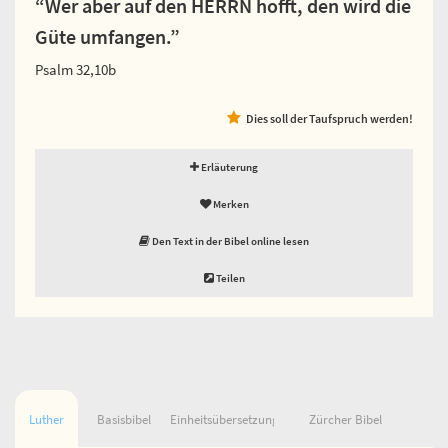
“Wer aber auf den HERRN hofft, den wird die
Güte umfangen.”
Psalm 32,10b
Dies soll der Taufspruch werden!
Erläuterung
Merken
Den Text in der Bibel online lesen
Teilen
Luther
Basisbibel
Einheitsübersetzung
Zürcher Bibel