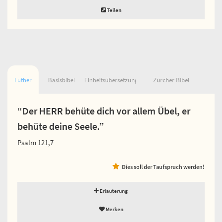
Teilen
Luther
Basisbibel
Einheitsübersetzung
Zürcher Bibel
“Der HERR behüte dich vor allem Übel, er
behüte deine Seele.”
Psalm 121,7
Dies soll der Taufspruch werden!
Erläuterung
Merken