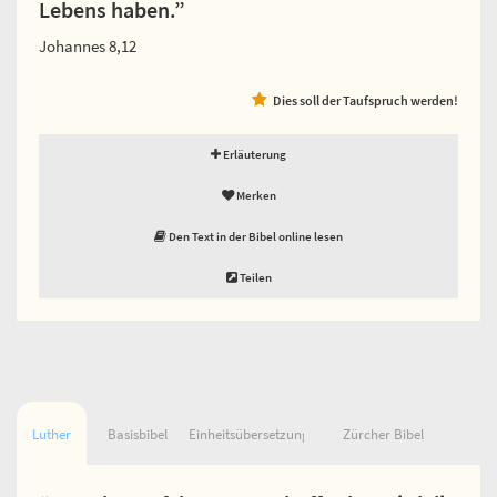
Lebens haben.”
Johannes 8,12
Dies soll der Taufspruch werden!
Erläuterung
Merken
Den Text in der Bibel online lesen
Teilen
Luther
Basisbibel
Einheitsübersetzung
Zürcher Bibel