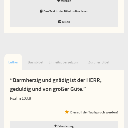
Merken
Den Text in der Bibel online lesen
Teilen
Luther
Basisbibel
Einheitsübersetzung
Zürcher Bibel
“Barmherzig und gnädig ist der HERR,
geduldig und von großer Güte.”
Psalm 103,8
Dies soll der Taufspruch werden!
Erläuterung