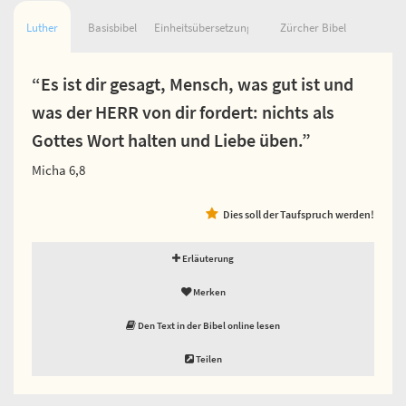
Luther
Basisbibel
Einheitsübersetzung
Zürcher Bibel
“Es ist dir gesagt, Mensch, was gut ist und
was der HERR von dir fordert: nichts als
Gottes Wort halten und Liebe üben.”
Micha 6,8
Dies soll der Taufspruch werden!
Erläuterung
Merken
Den Text in der Bibel online lesen
Teilen