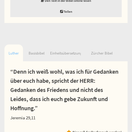
Den Text in der Bibel online lesen
Teilen
Luther
Basisbibel
Einheitsübersetzung
Zürcher Bibel
“Denn ich weiß wohl, was ich für Gedanken
über euch habe, spricht der HERR:
Gedanken des Friedens und nicht des
Leides, dass ich euch gebe Zukunft und
Hoffnung.”
Jeremia 29,11
Dies soll der Taufspruch werden!