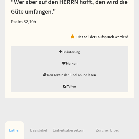
“Wer aber auf den HERRN hofft, den wird die
Güte umfangen.”
Psalm 32,10b
Dies soll der Taufspruch werden!
Erläuterung
Merken
Den Text in der Bibel online lesen
Teilen
Luther
Basisbibel
Einheitsübersetzung
Zürcher Bibel