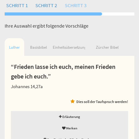
SCHRITT 1
SCHRITT 2
SCHRITT 3
Ihre Auswahl ergibt folgende Vorschläge
Luther
Basisbibel
Einheitsübersetzung
Zürcher Bibel
“Frieden lasse ich euch, meinen Frieden
gebe ich euch.”
Johannes 14,27a
Dies soll der Taufspruch werden!
Erläuterung
Merken