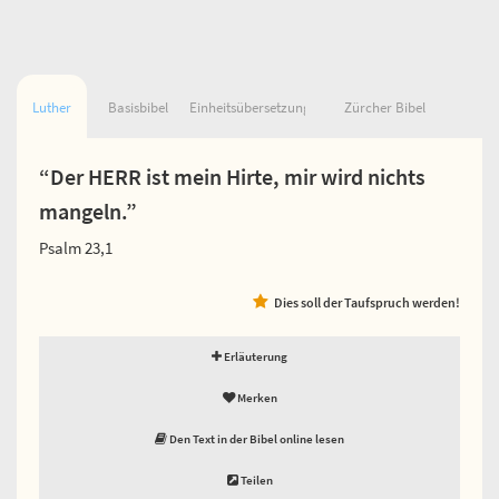
Luther
Basisbibel
Einheitsübersetzung
Zürcher Bibel
“Der HERR ist mein Hirte, mir wird nichts
mangeln.”
Psalm 23,1
Dies soll der Taufspruch werden!
Erläuterung
Merken
Den Text in der Bibel online lesen
Teilen