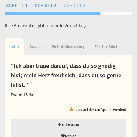
SCHRITT 1
SCHRITT 2
SCHRITT 3
Ihre Auswahl ergibt folgende Vorschläge
Luther
Basisbibel
Einheitsübersetzung
Zürcher Bibel
“Ich aber traue darauf, dass du so gnädig
bist; mein Herz freut sich, dass du so gerne
hilfst.”
Psalm 13,6a
Dies soll der Taufspruch werden!
Erläuterung
Merken