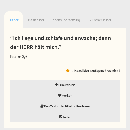
Luther
Basisbibel
Einheitsübersetzung
Zürcher Bibel
“Ich liege und schlafe und erwache; denn
der HERR hält mich.”
Psalm 3,6
Dies soll der Taufspruch werden!
Erläuterung
Merken
Den Text in der Bibel online lesen
Teilen