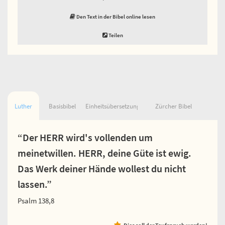
Den Text in der Bibel online lesen
Teilen
Luther
Basisbibel
Einheitsübersetzung
Zürcher Bibel
“Der HERR wird's vollenden um
meinetwillen. HERR, deine Güte ist ewig.
Das Werk deiner Hände wollest du nicht
lassen.”
Psalm 138,8
Dies soll der Taufspruch werden!