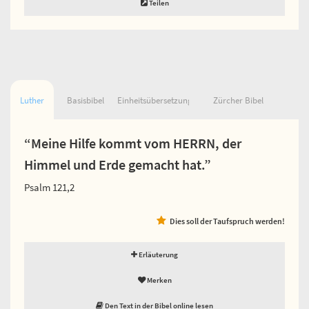
Teilen
Luther
Basisbibel
Einheitsübersetzung
Zürcher Bibel
“Meine Hilfe kommt vom HERRN, der
Himmel und Erde gemacht hat.”
Psalm 121,2
Dies soll der Taufspruch werden!
Erläuterung
Merken
Den Text in der Bibel online lesen