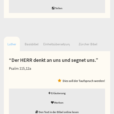
Teilen
Luther
Basisbibel
Einheitsübersetzung
Zürcher Bibel
“Der HERR denkt an uns und segnet uns.”
Psalm 115,12a
Dies soll der Taufspruch werden!
Erläuterung
Merken
Den Text in der Bibel online lesen