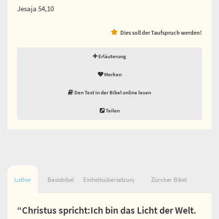
Jesaja 54,10
Dies soll der Taufspruch werden!
Erläuterung
Merken
Den Text in der Bibel online lesen
Teilen
Luther
Basisbibel
Einheitsübersetzung
Zürcher Bibel
“Christus spricht:Ich bin das Licht der Welt.