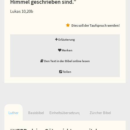
Himmel geschrieben sind.”
Lukas 10,20b
Dies soll der Taufspruch werden!
Erläuterung
Merken
Den Text in der Bibel online lesen
Teilen
Luther
Basisbibel
Einheitsübersetzung
Zürcher Bibel