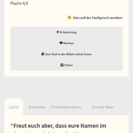
Psalm 4,9
Dies soll der Taufspruch werden!
Erläuterung
Merken
Den Text in der Bibel online lesen
Teilen
Luther
Basisbibel
Einheitsübersetzung
Zürcher Bibel
“Freut euch aber, dass eure Namen im