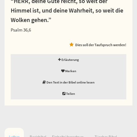
“HERR, deine Güte reicht, so weit der
Himmel ist, und deine Wahrheit, so weit die
Wolken gehen.”
Psalm 36,6
Dies soll der Taufspruch werden!
Erläuterung
Merken
Den Text in der Bibel online lesen
Teilen
Luther
Basisbibel
Einheitsübersetzung
Zürcher Bibel