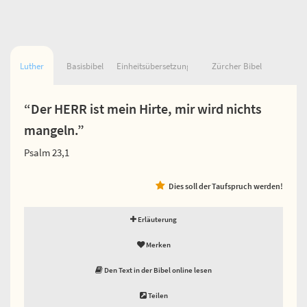
Luther
Basisbibel
Einheitsübersetzung
Zürcher Bibel
“Der HERR ist mein Hirte, mir wird nichts
mangeln.”
Psalm 23,1
Dies soll der Taufspruch werden!
Erläuterung
Merken
Den Text in der Bibel online lesen
Teilen