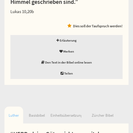
Himmel geschrieben sind.”
Lukas 10,20b
Dies soll der Taufspruch werden!
Erläuterung
Merken
Den Text in der Bibel online lesen
Teilen
Luther
Basisbibel
Einheitsübersetzung
Zürcher Bibel