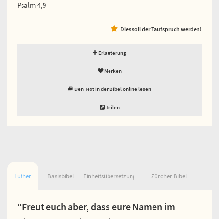
Psalm 4,9
Dies soll der Taufspruch werden!
Erläuterung
Merken
Den Text in der Bibel online lesen
Teilen
Luther
Basisbibel
Einheitsübersetzung
Zürcher Bibel
“Freut euch aber, dass eure Namen im