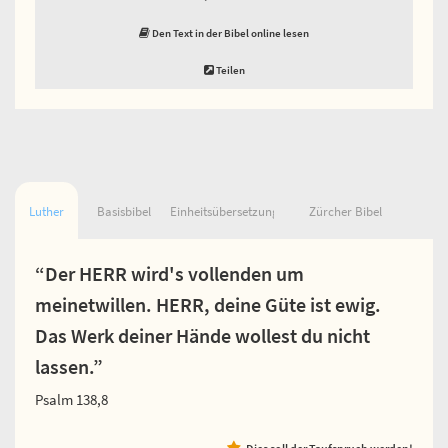
Den Text in der Bibel online lesen
Teilen
Luther
Basisbibel
Einheitsübersetzung
Zürcher Bibel
“Der HERR wird's vollenden um
meinetwillen. HERR, deine Güte ist ewig.
Das Werk deiner Hände wollest du nicht
lassen.”
Psalm 138,8
Dies soll der Taufspruch werden!