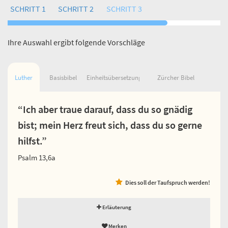
SCHRITT 1
SCHRITT 2
SCHRITT 3
Ihre Auswahl ergibt folgende Vorschläge
Luther
Basisbibel
Einheitsübersetzung
Zürcher Bibel
“Ich aber traue darauf, dass du so gnädig
bist; mein Herz freut sich, dass du so gerne
hilfst.”
Psalm 13,6a
Dies soll der Taufspruch werden!
Erläuterung
Merken