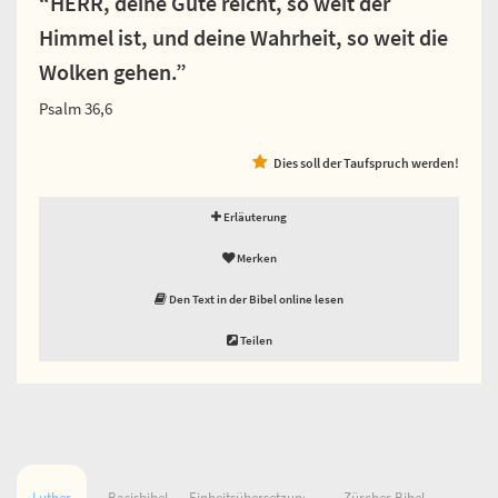
“HERR, deine Güte reicht, so weit der
Himmel ist, und deine Wahrheit, so weit die
Wolken gehen.”
Psalm 36,6
Dies soll der Taufspruch werden!
Erläuterung
Merken
Den Text in der Bibel online lesen
Teilen
Luther
Basisbibel
Einheitsübersetzung
Zürcher Bibel