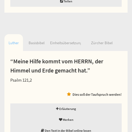
Teilen
Luther
Basisbibel
Einheitsübersetzung
Zürcher Bibel
“Meine Hilfe kommt vom HERRN, der
Himmel und Erde gemacht hat.”
Psalm 121,2
Dies soll der Taufspruch werden!
Erläuterung
Merken
Den Text in der Bibel online lesen