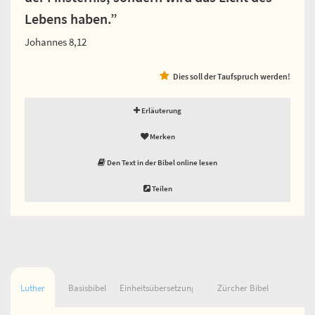
Lebens haben.”
Johannes 8,12
Dies soll der Taufspruch werden!
Erläuterung
Merken
Den Text in der Bibel online lesen
Teilen
Luther
Basisbibel
Einheitsübersetzung
Zürcher Bibel