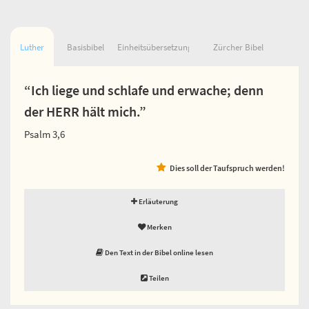
Luther
Basisbibel
Einheitsübersetzung
Zürcher Bibel
“Ich liege und schlafe und erwache; denn
der HERR hält mich.”
Psalm 3,6
Dies soll der Taufspruch werden!
Erläuterung
Merken
Den Text in der Bibel online lesen
Teilen