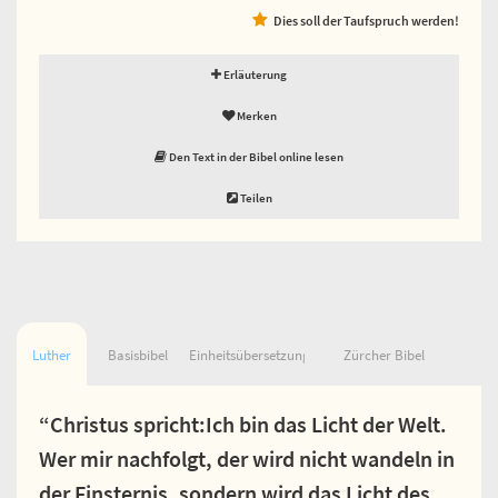
Dies soll der Taufspruch werden!
Erläuterung
Merken
Den Text in der Bibel online lesen
Teilen
Luther
Basisbibel
Einheitsübersetzung
Zürcher Bibel
“Christus spricht:Ich bin das Licht der Welt.
Wer mir nachfolgt, der wird nicht wandeln in
der Finsternis, sondern wird das Licht des