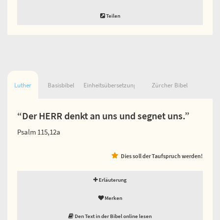
Teilen
Luther
Basisbibel
Einheitsübersetzung
Zürcher Bibel
“Der HERR denkt an uns und segnet uns.”
Psalm 115,12a
Dies soll der Taufspruch werden!
Erläuterung
Merken
Den Text in der Bibel online lesen