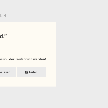
bel
d.”
es soll der Taufspruch werden!
ne lesen
Teilen