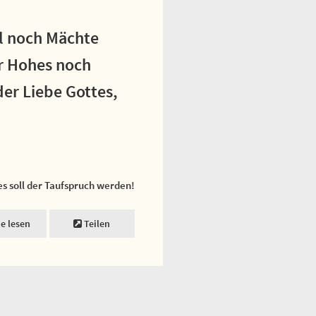
l noch Mächte
r Hohes noch
er Liebe Gottes,
es soll der Taufspruch werden!
ne lesen
Teilen