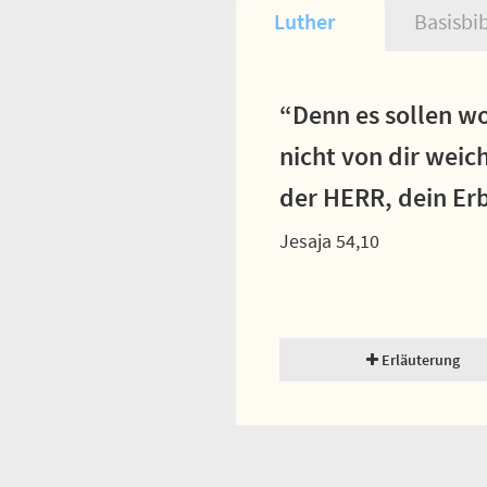
Luther
Basisbi
“Denn es sollen wo
nicht von dir weic
der HERR, dein Er
Jesaja 54,10
Erläuterung