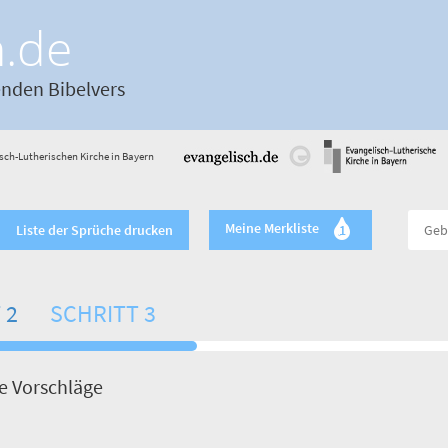
h.de
enden Bibelvers
sch-Lutherischen Kirche in Bayern
Meine Merkliste
Liste der Sprüche drucken
1
 2
SCHRITT 3
de Vorschläge