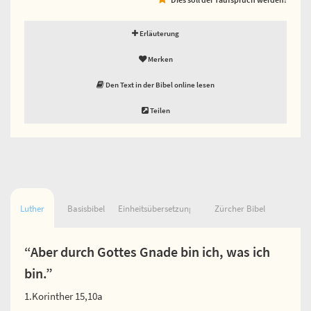
Erläuterung
Merken
Den Text in der Bibel online lesen
Teilen
Luther
Basisbibel
Einheitsübersetzung
Zürcher Bibel
“Aber durch Gottes Gnade bin ich, was ich
bin.”
1.Korinther 15,10a