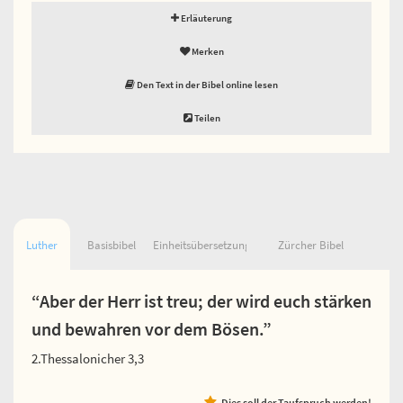
Erläuterung
Merken
Den Text in der Bibel online lesen
Teilen
Luther
Basisbibel
Einheitsübersetzung
Zürcher Bibel
“Aber der Herr ist treu; der wird euch stärken
und bewahren vor dem Bösen.”
2.Thessalonicher 3,3
Dies soll der Taufspruch werden!