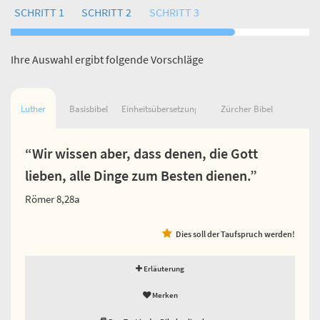
SCHRITT 1
SCHRITT 2
SCHRITT 3
Ihre Auswahl ergibt folgende Vorschläge
Luther
Basisbibel
Einheitsübersetzung
Zürcher Bibel
“Wir wissen aber, dass denen, die Gott
lieben, alle Dinge zum Besten dienen.”
Römer 8,28a
Dies soll der Taufspruch werden!
Erläuterung
Merken