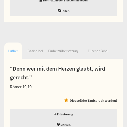
Den Text in der Bibel online lesen
Teilen
Luther
Basisbibel
Einheitsübersetzung
Zürcher Bibel
“Denn wer mit dem Herzen glaubt, wird
gerecht.”
Römer 10,10
Dies soll der Taufspruch werden!
Erläuterung
Merken