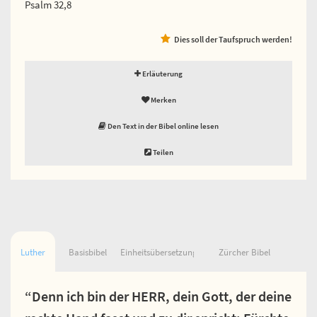
Psalm 32,8
Dies soll der Taufspruch werden!
Erläuterung
Merken
Den Text in der Bibel online lesen
Teilen
Luther
Basisbibel
Einheitsübersetzung
Zürcher Bibel
“Denn ich bin der HERR, dein Gott, der deine