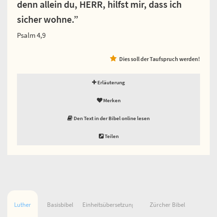
denn allein du, HERR, hilfst mir, dass ich
sicher wohne.”
Psalm 4,9
Dies soll der Taufspruch werden!
Erläuterung
Merken
Den Text in der Bibel online lesen
Teilen
Luther
Basisbibel
Einheitsübersetzung
Zürcher Bibel