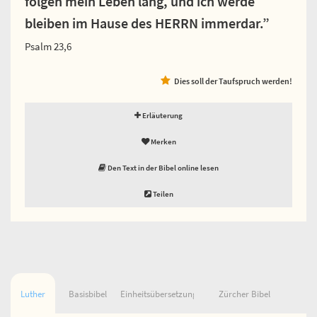
folgen mein Leben lang, und ich werde
bleiben im Hause des HERRN immerdar.”
Psalm 23,6
Dies soll der Taufspruch werden!
Erläuterung
Merken
Den Text in der Bibel online lesen
Teilen
Luther
Basisbibel
Einheitsübersetzung
Zürcher Bibel