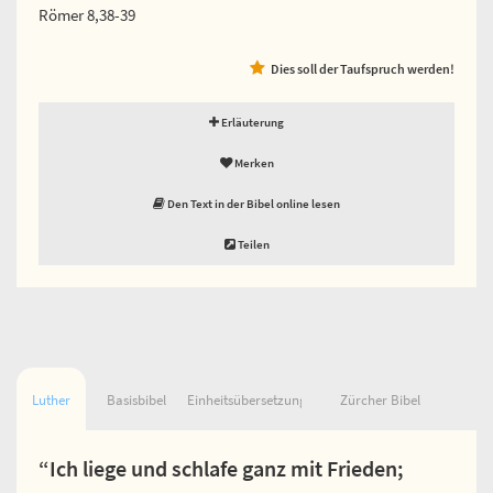
Römer 8,38-39
Dies soll der Taufspruch werden!
Erläuterung
Merken
Den Text in der Bibel online lesen
Teilen
Luther
Basisbibel
Einheitsübersetzung
Zürcher Bibel
“Ich liege und schlafe ganz mit Frieden;