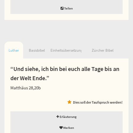
Teilen
Luther
Basisbibel
Einheitsübersetzung
Zürcher Bibel
“Und siehe, ich bin bei euch alle Tage bis an
der Welt Ende.”
Matthäus 28,20b
Dies soll der Taufspruch werden!
Erläuterung
Merken