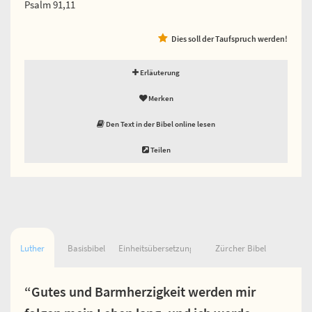
Psalm 91,11
Dies soll der Taufspruch werden!
Erläuterung
Merken
Den Text in der Bibel online lesen
Teilen
Luther
Basisbibel
Einheitsübersetzung
Zürcher Bibel
“Gutes und Barmherzigkeit werden mir