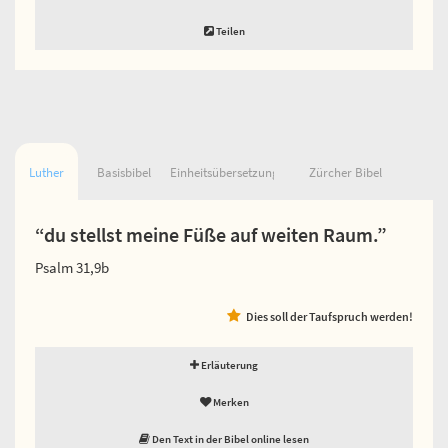
Teilen
Luther
Basisbibel
Einheitsübersetzung
Zürcher Bibel
“du stellst meine Füße auf weiten Raum.”
Psalm 31,9b
Dies soll der Taufspruch werden!
Erläuterung
Merken
Den Text in der Bibel online lesen