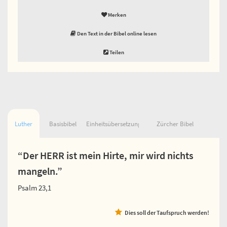
Merken
Den Text in der Bibel online lesen
Teilen
Luther
Basisbibel
Einheitsübersetzung
Zürcher Bibel
“Der HERR ist mein Hirte, mir wird nichts
mangeln.”
Psalm 23,1
Dies soll der Taufspruch werden!