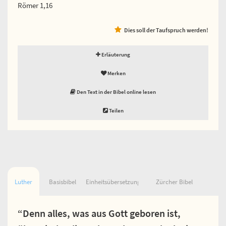
Römer 1,16
Dies soll der Taufspruch werden!
Erläuterung
Merken
Den Text in der Bibel online lesen
Teilen
Luther
Basisbibel
Einheitsübersetzung
Zürcher Bibel
“Denn alles, was aus Gott geboren ist,