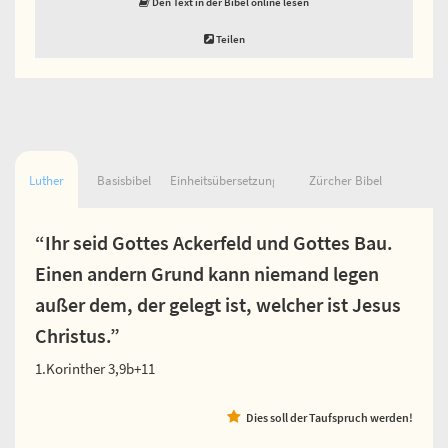
Den Text in der Bibel online lesen
Teilen
Luther
Basisbibel
Einheitsübersetzung
Zürcher Bibel
“Ihr seid Gottes Ackerfeld und Gottes Bau.
Einen andern Grund kann niemand legen
außer dem, der gelegt ist, welcher ist Jesus
Christus.”
1.Korinther 3,9b+11
Dies soll der Taufspruch werden!