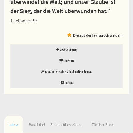
überwindet die Welt; und unser Glaube ist
der Sieg, der die Welt überwunden hat.”
1.Johannes 5,4
Dies soll der Taufspruch werden!
Erläuterung
Merken
Den Text in der Bibel online lesen
Teilen
Luther
Basisbibel
Einheitsübersetzung
Zürcher Bibel