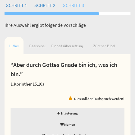
SCHRITT 1
SCHRITT 2
SCHRITT 3
Ihre Auswahl ergibt folgende Vorschläge
Luther
Basisbibel
Einheitsübersetzung
Zürcher Bibel
“Aber durch Gottes Gnade bin ich, was ich
bin.”
1.Korinther 15,10a
Dies soll der Taufspruch werden!
Erläuterung
Merken