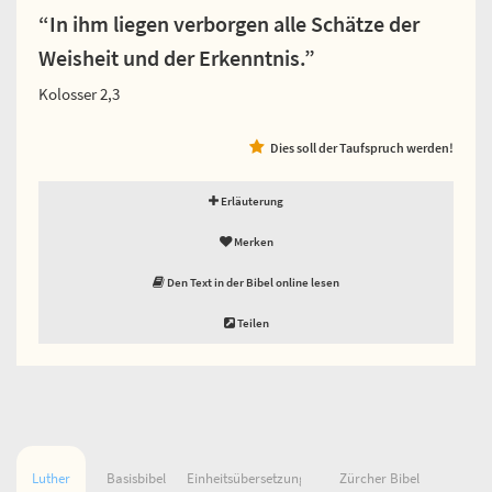
“In ihm liegen verborgen alle Schätze der
Weisheit und der Erkenntnis.”
Kolosser 2,3
Dies soll der Taufspruch werden!
Erläuterung
Merken
Den Text in der Bibel online lesen
Teilen
Luther
Basisbibel
Einheitsübersetzung
Zürcher Bibel