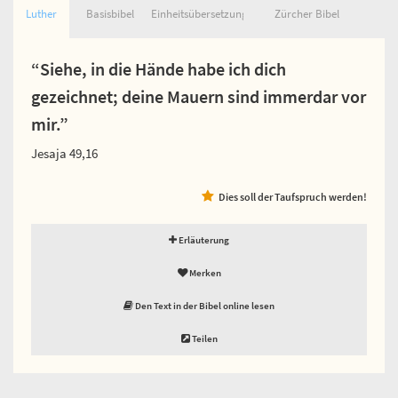
Luther
Basisbibel
Einheitsübersetzung
Zürcher Bibel
“Siehe, in die Hände habe ich dich
gezeichnet; deine Mauern sind immerdar vor
mir.”
Jesaja 49,16
Dies soll der Taufspruch werden!
Erläuterung
Merken
Den Text in der Bibel online lesen
Teilen