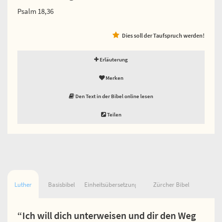
Psalm 18,36
Dies soll der Taufspruch werden!
Erläuterung
Merken
Den Text in der Bibel online lesen
Teilen
Luther
Basisbibel
Einheitsübersetzung
Zürcher Bibel
“Ich will dich unterweisen und dir den Weg