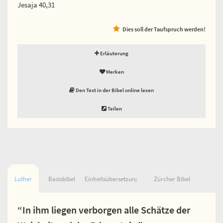
Jesaja 40,31
Dies soll der Taufspruch werden!
Erläuterung
Merken
Den Text in der Bibel online lesen
Teilen
Luther
Basisbibel
Einheitsübersetzung
Zürcher Bibel
“In ihm liegen verborgen alle Schätze der