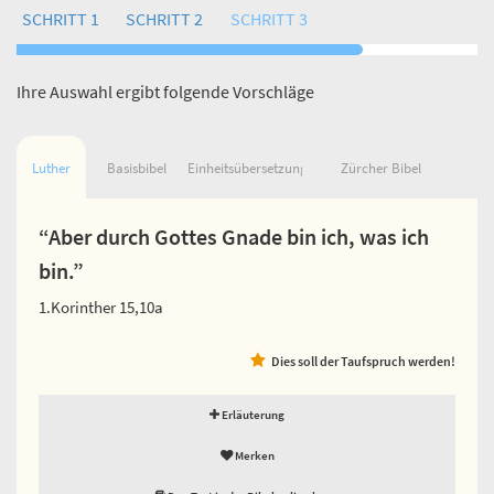
SCHRITT 1
SCHRITT 2
SCHRITT 3
Ihre Auswahl ergibt folgende Vorschläge
Luther
Basisbibel
Einheitsübersetzung
Zürcher Bibel
“Aber durch Gottes Gnade bin ich, was ich
bin.”
1.Korinther 15,10a
Dies soll der Taufspruch werden!
Erläuterung
Merken