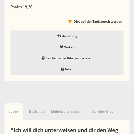
Psalm 18,36
Dies soll der Taufspruch werden!
Erläuterung
Merken
Den Text in der Bibel online lesen
Teilen
Luther
Basisbibel
Einheitsübersetzung
Zürcher Bibel
“Ich will dich unterweisen und dir den Weg