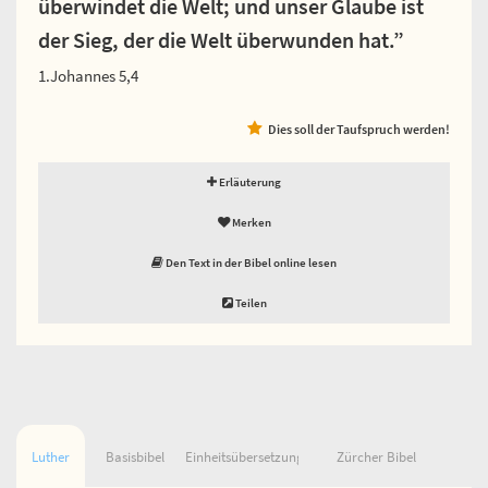
überwindet die Welt; und unser Glaube ist
der Sieg, der die Welt überwunden hat.”
1.Johannes 5,4
Dies soll der Taufspruch werden!
Erläuterung
Merken
Den Text in der Bibel online lesen
Teilen
Luther
Basisbibel
Einheitsübersetzung
Zürcher Bibel