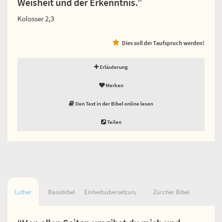
Weisheit und der Erkenntnis.”
Kolosser 2,3
Dies soll der Taufspruch werden!
Erläuterung
Merken
Den Text in der Bibel online lesen
Teilen
Luther
Basisbibel
Einheitsübersetzung
Zürcher Bibel