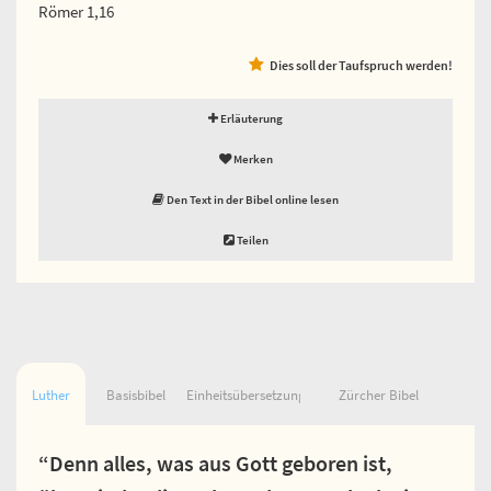
Römer 1,16
Dies soll der Taufspruch werden!
Erläuterung
Merken
Den Text in der Bibel online lesen
Teilen
Luther
Basisbibel
Einheitsübersetzung
Zürcher Bibel
“Denn alles, was aus Gott geboren ist,