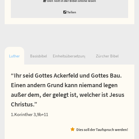
Den Text in der Bibel online lesen
Teilen
Luther
Basisbibel
Einheitsübersetzung
Zürcher Bibel
“Ihr seid Gottes Ackerfeld und Gottes Bau.
Einen andern Grund kann niemand legen
außer dem, der gelegt ist, welcher ist Jesus
Christus.”
1.Korinther 3,9b+11
Dies soll der Taufspruch werden!