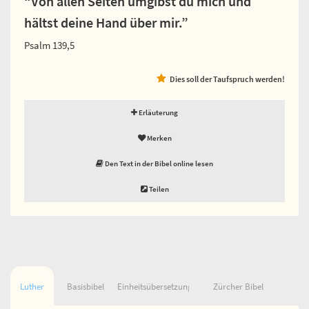
“Von allen Seiten umgibst du mich und
hältst deine Hand über mir.”
Psalm 139,5
Dies soll der Taufspruch werden!
Erläuterung
Merken
Den Text in der Bibel online lesen
Teilen
Luther
Basisbibel
Einheitsübersetzung
Zürcher Bibel