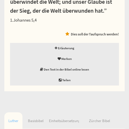
überwindet die Welt; und unser Glaube ist
der Sieg, der die Welt überwunden hat.”
1.Johannes 5,4
Dies soll der Taufspruch werden!
Erläuterung
Merken
Den Text in der Bibel online lesen
Teilen
Luther
Basisbibel
Einheitsübersetzung
Zürcher Bibel