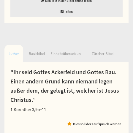
Den Text in der Bibel online lesen
Teilen
Luther
Basisbibel
Einheitsübersetzung
Zürcher Bibel
“Ihr seid Gottes Ackerfeld und Gottes Bau.
Einen andern Grund kann niemand legen
außer dem, der gelegt ist, welcher ist Jesus
Christus.”
1.Korinther 3,9b+11
Dies soll der Taufspruch werden!