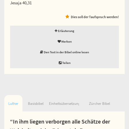
Jesaja 40,31
Dies soll der Taufspruch werden!
Erläuterung
Merken
Den Text in der Bibel online lesen
Teilen
Luther
Basisbibel
Einheitsübersetzung
Zürcher Bibel
“In ihm liegen verborgen alle Schätze der