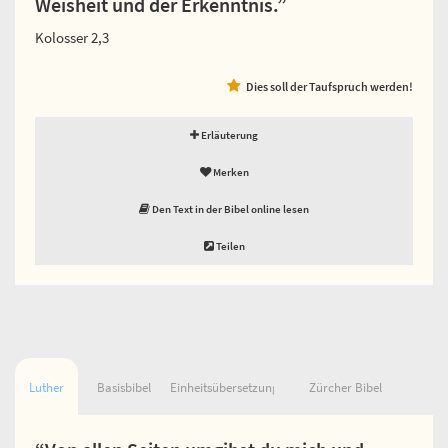
Weisheit und der Erkenntnis.”
Kolosser 2,3
Dies soll der Taufspruch werden!
Erläuterung
Merken
Den Text in der Bibel online lesen
Teilen
Luther
Basisbibel
Einheitsübersetzung
Zürcher Bibel