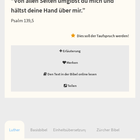
“Von allen Seiten umgibst du mich und
hältst deine Hand über mir.”
Psalm 139,5
Dies soll der Taufspruch werden!
Erläuterung
Merken
Den Text in der Bibel online lesen
Teilen
Luther
Basisbibel
Einheitsübersetzung
Zürcher Bibel