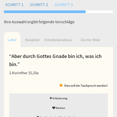
SCHRITT 1
SCHRITT 2
SCHRITT 3
Ihre Auswahl ergibt folgende Vorschläge
Luther
Basisbibel
Einheitsübersetzung
Zürcher Bibel
“Aber durch Gottes Gnade bin ich, was ich
bin.”
1.Korinther 15,10a
Dies soll der Taufspruch werden!
Erläuterung
Merken