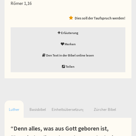
Römer 1,16
Dies soll der Taufspruch werden!
Erläuterung
Merken
Den Text in der Bibel online lesen
Teilen
Luther
Basisbibel
Einheitsübersetzung
Zürcher Bibel
“Denn alles, was aus Gott geboren ist,