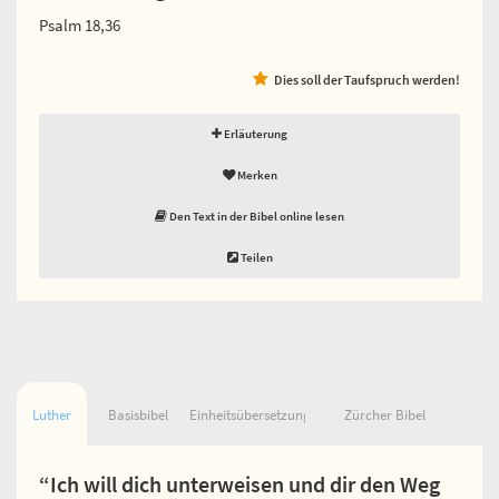
Psalm 18,36
Dies soll der Taufspruch werden!
Erläuterung
Merken
Den Text in der Bibel online lesen
Teilen
Luther
Basisbibel
Einheitsübersetzung
Zürcher Bibel
“Ich will dich unterweisen und dir den Weg