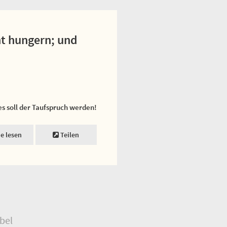
ht hungern; und
es soll der Taufspruch werden!
ne lesen
Teilen
bel