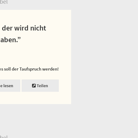
bel
, der wird nicht
haben.”
es soll der Taufspruch werden!
ne lesen
Teilen
bel