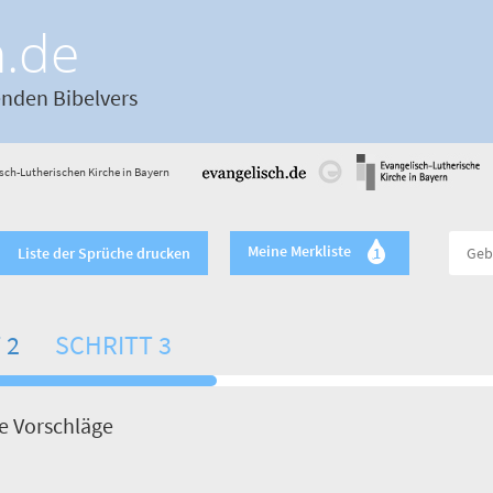
h.de
enden Bibelvers
sch-Lutherischen Kirche in Bayern
Meine Merkliste
Liste der Sprüche drucken
1
 2
SCHRITT 3
de Vorschläge