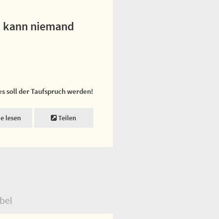
nd kann niemand
es soll der Taufspruch werden!
ne lesen
Teilen
bel