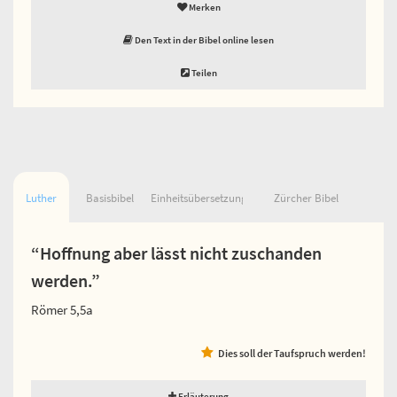
Merken
Den Text in der Bibel online lesen
Teilen
Luther
Basisbibel
Einheitsübersetzung
Zürcher Bibel
“Hoffnung aber lässt nicht zuschanden
werden.”
Römer 5,5a
Dies soll der Taufspruch werden!
Erläuterung