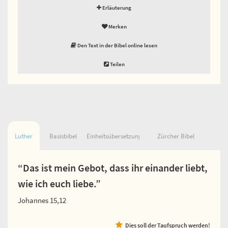
Erläuterung
Merken
Den Text in der Bibel online lesen
Teilen
Luther
Basisbibel
Einheitsübersetzung
Zürcher Bibel
“Das ist mein Gebot, dass ihr einander liebt,
wie ich euch liebe.”
Johannes 15,12
Dies soll der Taufspruch werden!