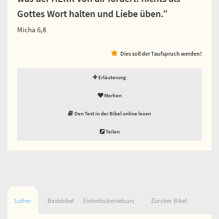
Gottes Wort halten und Liebe üben.”
Micha 6,8
Dies soll der Taufspruch werden!
Erläuterung
Merken
Den Text in der Bibel online lesen
Teilen
Luther
Basisbibel
Einheitsübersetzung
Zürcher Bibel