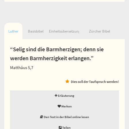
Luther
Basisbibel
Einheitsübersetzung
Zürcher Bibel
“Selig sind die Barmherzigen; denn sie
werden Barmherzigkeit erlangen.”
Matthäus 5,7
Dies soll der Taufspruch werden!
Erläuterung
Merken
Den Text in der Bibel online lesen
Teilen