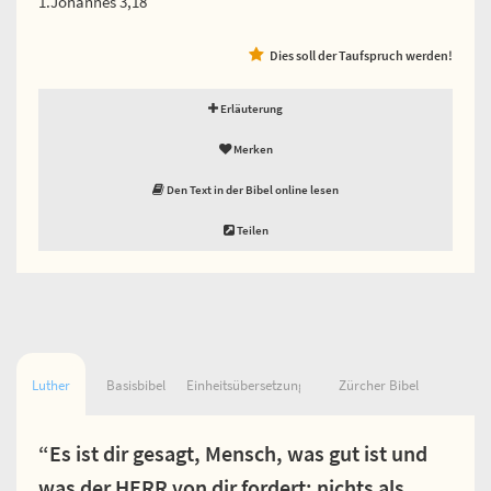
1.Johannes 3,18
Dies soll der Taufspruch werden!
Erläuterung
Merken
Den Text in der Bibel online lesen
Teilen
Luther
Basisbibel
Einheitsübersetzung
Zürcher Bibel
“Es ist dir gesagt, Mensch, was gut ist und
was der HERR von dir fordert: nichts als