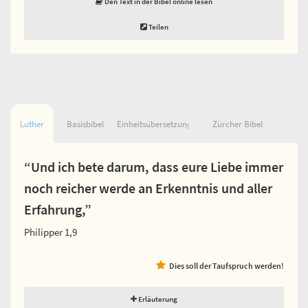
Den Text in der Bibel online lesen
Teilen
Luther
Basisbibel
Einheitsübersetzung
Zürcher Bibel
“Und ich bete darum, dass eure Liebe immer
noch reicher werde an Erkenntnis und aller
Erfahrung,”
Philipper 1,9
Dies soll der Taufspruch werden!
Erläuterung