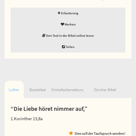
Erläuterung
Merken
Den Text in der Bibel online lesen
Teilen
Luther
Basisbibel
Einheitsübersetzung
Zürcher Bibel
“Die Liebe höret nimmer auf,”
1.Korinther 13,8a
Dies soll der Taufspruch werden!