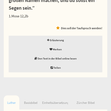
großen Namen machen, und du sollst ein
Segen sein.”
1.Mose 12,2b
Dies soll der Taufspruch werden!
Erläuterung
Merken
Den Text in der Bibel online lesen
Teilen
Luther
Basisbibel
Einheitsübersetzung
Zürcher Bibel