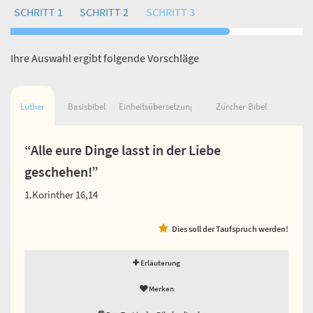
SCHRITT 1
SCHRITT 2
SCHRITT 3
Ihre Auswahl ergibt folgende Vorschläge
Luther
Basisbibel
Einheitsübersetzung
Zürcher Bibel
“Alle eure Dinge lasst in der Liebe
geschehen!”
1.Korinther 16,14
Dies soll der Taufspruch werden!
Erläuterung
Merken