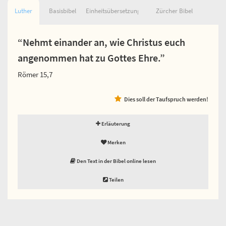
Luther
Basisbibel
Einheitsübersetzung
Zürcher Bibel
“Nehmt einander an, wie Christus euch
angenommen hat zu Gottes Ehre.”
Römer 15,7
Dies soll der Taufspruch werden!
Erläuterung
Merken
Den Text in der Bibel online lesen
Teilen