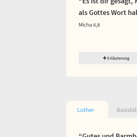
“Es ist dir gesagt,
als Gottes Wort ha
Micha 6,8
Erläuterung
Luther
Basisbi
“Gutes und Barmhe