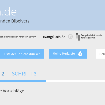
h.de
enden Bibelvers
sch-Lutherischen Kirche in Bayern
Meine Merkliste
Liste der Sprüche drucken
1
 2
SCHRITT 3
de Vorschläge