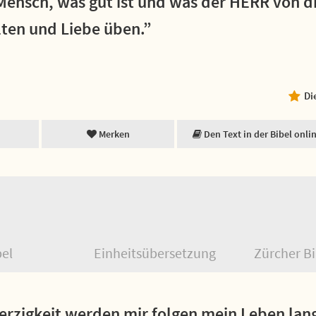
 Mensch, was gut ist und was der HERR von di
lten und Liebe üben.”
Di
Merken
Den Text in der Bibel onli
bel
Einheitsübersetzung
Zürcher Bi
rzigkeit werden mir folgen mein Leben lang