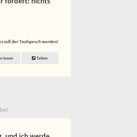
r fordert: nichts
es soll der Taufspruch werden!
ne lesen
Teilen
bel
, und ich werde