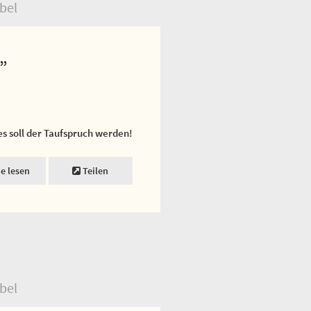
bel
.”
es soll der Taufspruch werden!
ne lesen
Teilen
bel