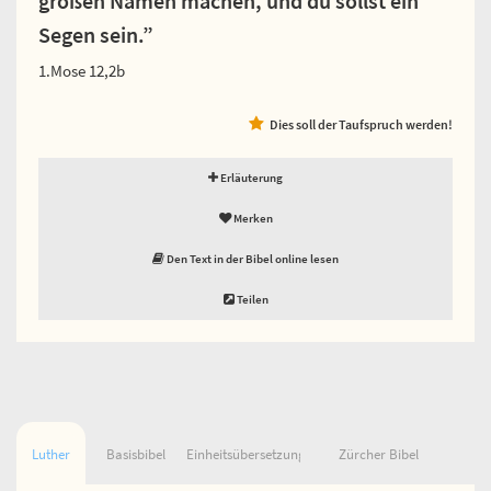
großen Namen machen, und du sollst ein
Segen sein.”
1.Mose 12,2b
Dies soll der Taufspruch werden!
Erläuterung
Merken
Den Text in der Bibel online lesen
Teilen
Luther
Basisbibel
Einheitsübersetzung
Zürcher Bibel