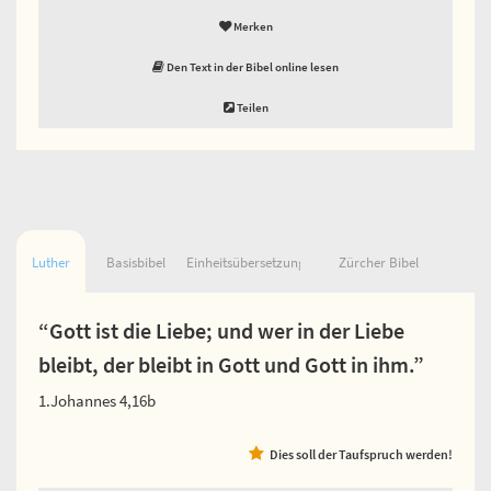
Merken
Den Text in der Bibel online lesen
Teilen
Luther
Basisbibel
Einheitsübersetzung
Zürcher Bibel
“Gott ist die Liebe; und wer in der Liebe
bleibt, der bleibt in Gott und Gott in ihm.”
1.Johannes 4,16b
Dies soll der Taufspruch werden!