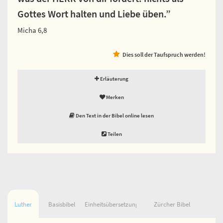
Gottes Wort halten und Liebe üben.”
Micha 6,8
Dies soll der Taufspruch werden!
Erläuterung
Merken
Den Text in der Bibel online lesen
Teilen
Luther
Basisbibel
Einheitsübersetzung
Zürcher Bibel