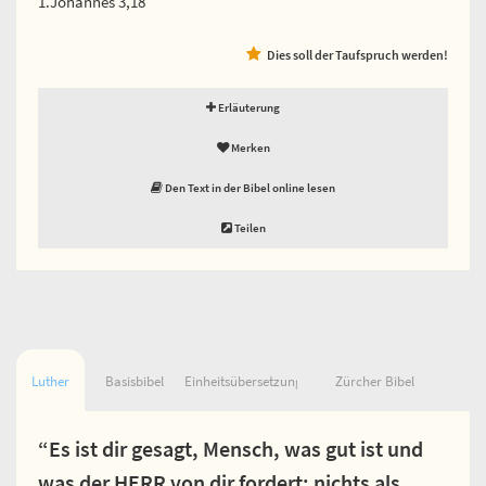
1.Johannes 3,18
Dies soll der Taufspruch werden!
Erläuterung
Merken
Den Text in der Bibel online lesen
Teilen
Luther
Basisbibel
Einheitsübersetzung
Zürcher Bibel
“Es ist dir gesagt, Mensch, was gut ist und
was der HERR von dir fordert: nichts als