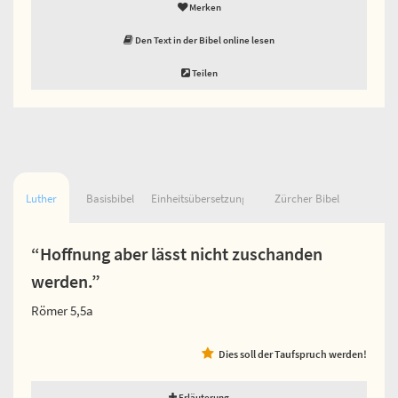
Merken
Den Text in der Bibel online lesen
Teilen
Luther
Basisbibel
Einheitsübersetzung
Zürcher Bibel
“Hoffnung aber lässt nicht zuschanden
werden.”
Römer 5,5a
Dies soll der Taufspruch werden!
Erläuterung