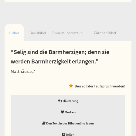
Luther
Basisbibel
Einheitsübersetzung
Zürcher Bibel
“Selig sind die Barmherzigen; denn sie
werden Barmherzigkeit erlangen.”
Matthäus 5,7
Dies soll der Taufspruch werden!
Erläuterung
Merken
Den Text in der Bibel online lesen
Teilen