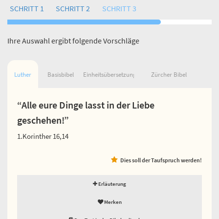
SCHRITT 1
SCHRITT 2
SCHRITT 3
Ihre Auswahl ergibt folgende Vorschläge
Luther
Basisbibel
Einheitsübersetzung
Zürcher Bibel
“Alle eure Dinge lasst in der Liebe
geschehen!”
1.Korinther 16,14
Dies soll der Taufspruch werden!
Erläuterung
Merken