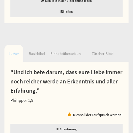
Den Text in der Bibel online lesen
Teilen
Luther
Basisbibel
Einheitsübersetzung
Zürcher Bibel
“Und ich bete darum, dass eure Liebe immer
noch reicher werde an Erkenntnis und aller
Erfahrung,”
Philipper 1,9
Dies soll der Taufspruch werden!
Erläuterung