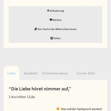
Erläuterung
Merken
Den Text in der Bibel online lesen
Teilen
Luther
Basisbibel
Einheitsübersetzung
Zürcher Bibel
“Die Liebe höret nimmer auf,”
1.Korinther 13,8a
Dies soll der Taufspruch werden!