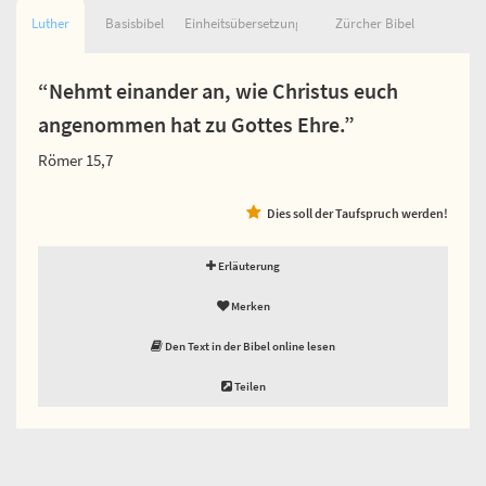
Luther
Basisbibel
Einheitsübersetzung
Zürcher Bibel
“Nehmt einander an, wie Christus euch
angenommen hat zu Gottes Ehre.”
Römer 15,7
Dies soll der Taufspruch werden!
Erläuterung
Merken
Den Text in der Bibel online lesen
Teilen