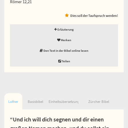
Römer 12,21
Dies soll der Taufspruch werden!
Erläuterung
Merken
Den Text in der Bibel online lesen
Teilen
Luther
Basisbibel
Einheitsübersetzung
Zürcher Bibel
“Und ich will dich segnen und dir einen