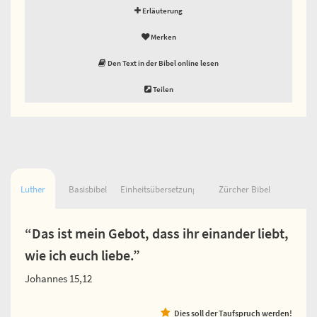
Erläuterung
Merken
Den Text in der Bibel online lesen
Teilen
Luther
Basisbibel
Einheitsübersetzung
Zürcher Bibel
“Das ist mein Gebot, dass ihr einander liebt,
wie ich euch liebe.”
Johannes 15,12
Dies soll der Taufspruch werden!