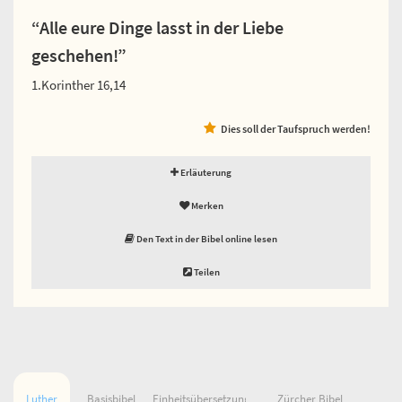
“Alle eure Dinge lasst in der Liebe
geschehen!”
1.Korinther 16,14
Dies soll der Taufspruch werden!
Erläuterung
Merken
Den Text in der Bibel online lesen
Teilen
Luther
Basisbibel
Einheitsübersetzung
Zürcher Bibel