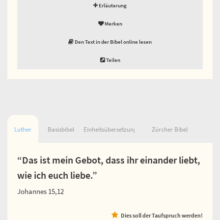
Erläuterung
Merken
Den Text in der Bibel online lesen
Teilen
Luther
Basisbibel
Einheitsübersetzung
Zürcher Bibel
“Das ist mein Gebot, dass ihr einander liebt,
wie ich euch liebe.”
Johannes 15,12
Dies soll der Taufspruch werden!