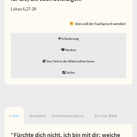
Lukas 6,27-28
Dies soll der Taufspruch werden!
Erläuterung
Merken
Den Text in der Bibel online lesen
Teilen
Luther
Basisbibel
Einheitsübersetzung
Zürcher Bibel
“Fürchte dich nicht, ich bin mit dir; weiche