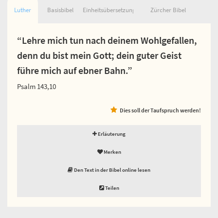
Luther
Basisbibel
Einheitsübersetzung
Zürcher Bibel
“Lehre mich tun nach deinem Wohlgefallen,
denn du bist mein Gott; dein guter Geist
führe mich auf ebner Bahn.”
Psalm 143,10
Dies soll der Taufspruch werden!
Erläuterung
Merken
Den Text in der Bibel online lesen
Teilen