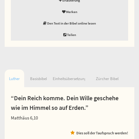
Erläuterung
Merken
Den Text in der Bibel online lesen
Teilen
Luther
Basisbibel
Einheitsübersetzung
Zürcher Bibel
“Dein Reich komme. Dein Wille geschehe
wie im Himmel so auf Erden.”
Matthäus 6,10
Dies soll der Taufspruch werden!