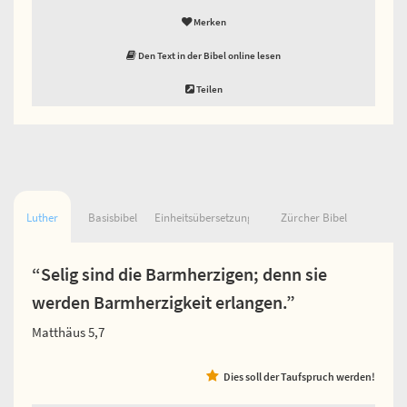
Merken
Den Text in der Bibel online lesen
Teilen
Luther
Basisbibel
Einheitsübersetzung
Zürcher Bibel
“Selig sind die Barmherzigen; denn sie
werden Barmherzigkeit erlangen.”
Matthäus 5,7
Dies soll der Taufspruch werden!