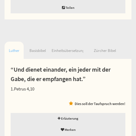
Teilen
Luther
Basisbibel
Einheitsübersetzung
Zürcher Bibel
“Und dienet einander, ein jeder mit der
Gabe, die er empfangen hat.”
1.Petrus 4,10
Dies soll der Taufspruch werden!
Erläuterung
Merken