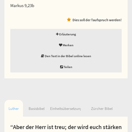
Markus 9,23b
Dies soll der Taufspruch werden!
Erläuterung
Merken
Den Text in der Bibel online lesen
Teilen
Luther
Basisbibel
Einheitsübersetzung
Zürcher Bibel
“Aber der Herr ist treu; der wird euch stärken