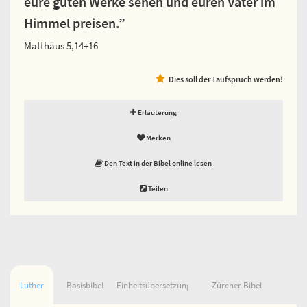
eure guten Werke sehen und euren Vater im
Himmel preisen.”
Matthäus 5,14+16
Dies soll der Taufspruch werden!
Erläuterung
Merken
Den Text in der Bibel online lesen
Teilen
Luther
Basisbibel
Einheitsübersetzung
Zürcher Bibel