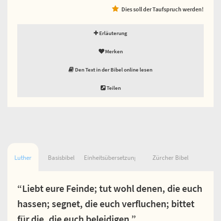
Dies soll der Taufspruch werden!
Erläuterung
Merken
Den Text in der Bibel online lesen
Teilen
Luther
Basisbibel
Einheitsübersetzung
Zürcher Bibel
“Liebt eure Feinde; tut wohl denen, die euch
hassen; segnet, die euch verfluchen; bittet
für die, die euch beleidigen.”