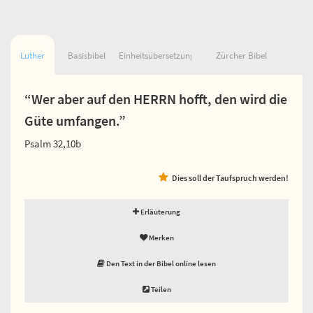
Luther
Basisbibel
Einheitsübersetzung
Zürcher Bibel
“Wer aber auf den HERRN hofft, den wird die
Güte umfangen.”
Psalm 32,10b
Dies soll der Taufspruch werden!
Erläuterung
Merken
Den Text in der Bibel online lesen
Teilen