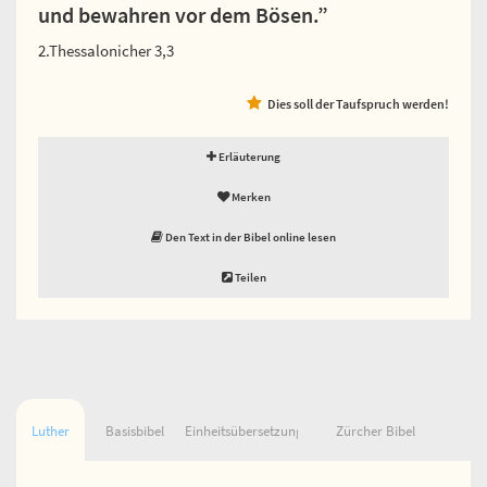
und bewahren vor dem Bösen.”
2.Thessalonicher 3,3
Dies soll der Taufspruch werden!
Erläuterung
Merken
Den Text in der Bibel online lesen
Teilen
Luther
Basisbibel
Einheitsübersetzung
Zürcher Bibel