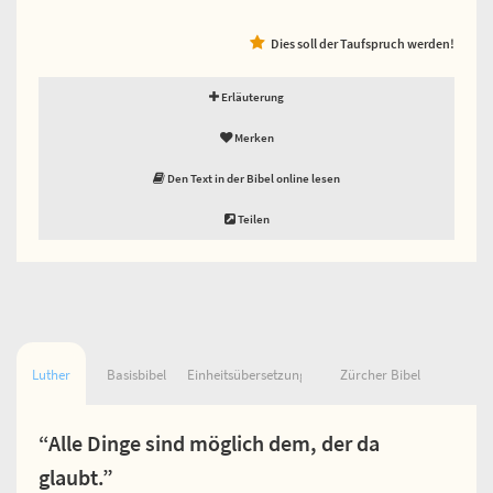
Dies soll der Taufspruch werden!
Erläuterung
Merken
Den Text in der Bibel online lesen
Teilen
Luther
Basisbibel
Einheitsübersetzung
Zürcher Bibel
“Alle Dinge sind möglich dem, der da
glaubt.”