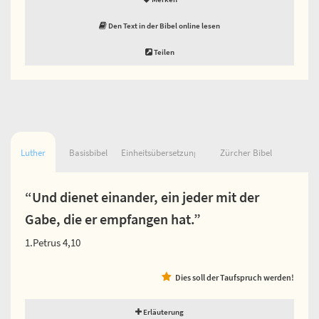
Den Text in der Bibel online lesen
Teilen
Luther
Basisbibel
Einheitsübersetzung
Zürcher Bibel
“Und dienet einander, ein jeder mit der
Gabe, die er empfangen hat.”
1.Petrus 4,10
Dies soll der Taufspruch werden!
Erläuterung