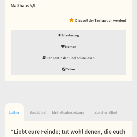
Matthäus 5,9
Dies soll der Taufspruch werden!
Erläuterung
Merken
Den Text in der Bibel online lesen
Teilen
Luther
Basisbibel
Einheitsübersetzung
Zürcher Bibel
“Liebt eure Feinde; tut wohl denen, die euch