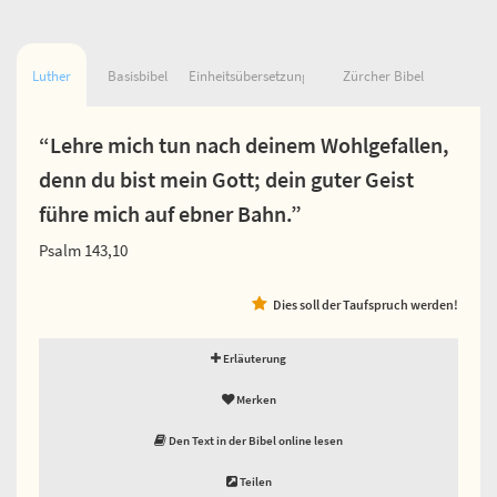
Luther
Basisbibel
Einheitsübersetzung
Zürcher Bibel
“Lehre mich tun nach deinem Wohlgefallen,
denn du bist mein Gott; dein guter Geist
führe mich auf ebner Bahn.”
Psalm 143,10
Dies soll der Taufspruch werden!
Erläuterung
Merken
Den Text in der Bibel online lesen
Teilen