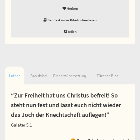
Merken
Den Text in der Bibel online lesen
Teilen
Luther
Basisbibel
Einheitsübersetzung
Zürcher Bibel
“Zur Freiheit hat uns Christus befreit! So
steht nun fest und lasst euch nicht wieder
das Joch der Knechtschaft auflegen!”
Galater 5,1
Dies soll der Taufspruch werden!