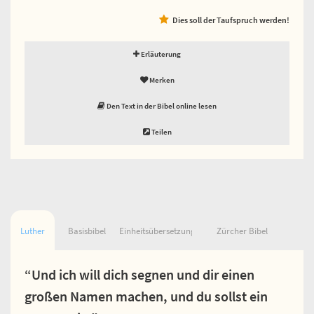
Dies soll der Taufspruch werden!
Erläuterung
Merken
Den Text in der Bibel online lesen
Teilen
Luther
Basisbibel
Einheitsübersetzung
Zürcher Bibel
“Und ich will dich segnen und dir einen
großen Namen machen, und du sollst ein