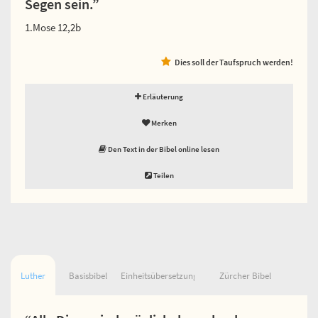
Segen sein.”
1.Mose 12,2b
Dies soll der Taufspruch werden!
Erläuterung
Merken
Den Text in der Bibel online lesen
Teilen
Luther
Basisbibel
Einheitsübersetzung
Zürcher Bibel