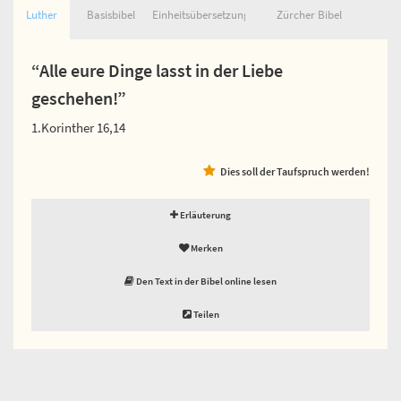
Luther
Basisbibel
Einheitsübersetzung
Zürcher Bibel
“Alle eure Dinge lasst in der Liebe
geschehen!”
1.Korinther 16,14
Dies soll der Taufspruch werden!
Erläuterung
Merken
Den Text in der Bibel online lesen
Teilen