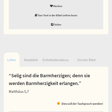
Merken
Den Text in der Bibel online lesen
Teilen
Luther
Basisbibel
Einheitsübersetzung
Zürcher Bibel
“Selig sind die Barmherzigen; denn sie
werden Barmherzigkeit erlangen.”
Matthäus 5,7
Dies soll der Taufspruch werden!