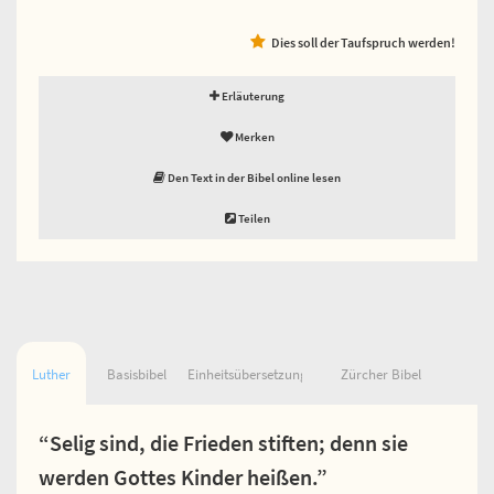
Dies soll der Taufspruch werden!
Erläuterung
Merken
Den Text in der Bibel online lesen
Teilen
Luther
Basisbibel
Einheitsübersetzung
Zürcher Bibel
“Selig sind, die Frieden stiften; denn sie
werden Gottes Kinder heißen.”