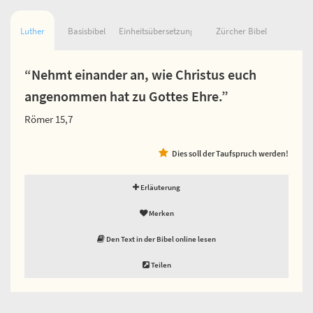
Luther
Basisbibel
Einheitsübersetzung
Zürcher Bibel
“Nehmt einander an, wie Christus euch
angenommen hat zu Gottes Ehre.”
Römer 15,7
Dies soll der Taufspruch werden!
Erläuterung
Merken
Den Text in der Bibel online lesen
Teilen