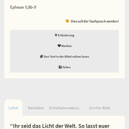
Epheser 5,8b-9
Dies soll der Taufspruch werden!
Erläuterung
Merken
Den Text in der Bibel online lesen
Teilen
Luther
Basisbibel
Einheitsübersetzung
Zürcher Bibel
“Ihr seid das Licht der Welt. So lasst euer