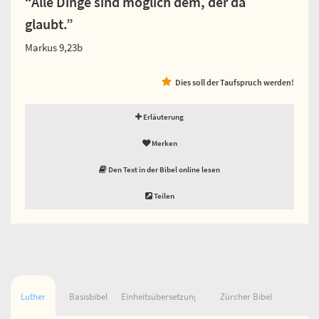
“Alle Dinge sind möglich dem, der da
glaubt.”
Markus 9,23b
Dies soll der Taufspruch werden!
Erläuterung
Merken
Den Text in der Bibel online lesen
Teilen
Luther
Basisbibel
Einheitsübersetzung
Zürcher Bibel