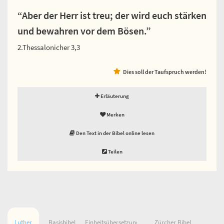
“Aber der Herr ist treu; der wird euch stärken
und bewahren vor dem Bösen.”
2.Thessalonicher 3,3
Dies soll der Taufspruch werden!
Erläuterung
Merken
Den Text in der Bibel online lesen
Teilen
Luther
Basisbibel
Einheitsübersetzung
Zürcher Bibel