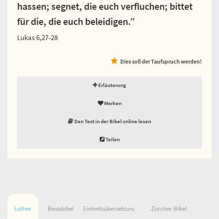
hassen; segnet, die euch verfluchen; bittet
für die, die euch beleidigen.”
Lukas 6,27-28
Dies soll der Taufspruch werden!
Erläuterung
Merken
Den Text in der Bibel online lesen
Teilen
Luther
Basisbibel
Einheitsübersetzung
Zürcher Bibel