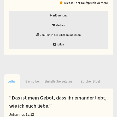
Dies soll der Taufspruch werden!
Erläuterung
Merken
Den Text in der Bibel online lesen
Teilen
Luther
Basisbibel
Einheitsübersetzung
Zürcher Bibel
“Das ist mein Gebot, dass ihr einander liebt,
wie ich euch liebe.”
Johannes 15,12