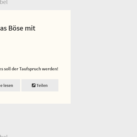
bel
as Böse mit
es soll der Taufspruch werden!
ne lesen
Teilen
bel