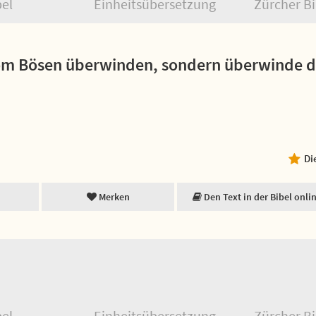
bel
Einheitsübersetzung
Zürcher Bi
vom Bösen überwinden, sondern überwinde d
Di
Merken
Den Text in der Bibel onli
bel
Einheitsübersetzung
Zürcher Bi