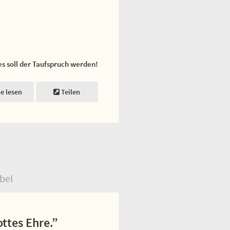
es soll der Taufspruch werden!
ne lesen
Teilen
bel
ttes Ehre.”