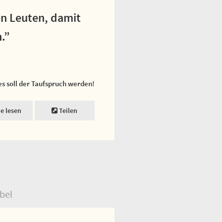
den Leuten, damit
.”
es soll der Taufspruch werden!
ne lesen
Teilen
bel