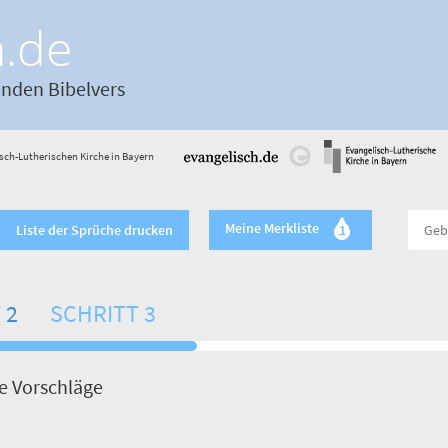
h.de
enden Bibelvers
sch-Lutherischen Kirche in Bayern
Meine Merkliste
Liste der Sprüche drucken
1
 2
SCHRITT 3
de Vorschläge