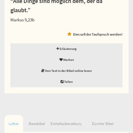
“Alle Dinge sind möglich dem, der da
glaubt.”
Markus 9,23b
Dies soll der Taufspruch werden!
Erläuterung
Merken
Den Text in der Bibel online lesen
Teilen
Luther
Basisbibel
Einheitsübersetzung
Zürcher Bibel