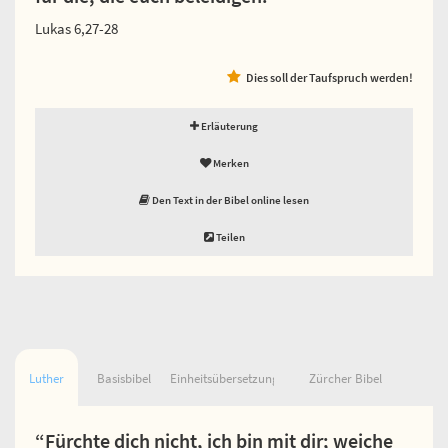
Lukas 6,27-28
Dies soll der Taufspruch werden!
Erläuterung
Merken
Den Text in der Bibel online lesen
Teilen
Luther
Basisbibel
Einheitsübersetzung
Zürcher Bibel
“Fürchte dich nicht, ich bin mit dir; weiche