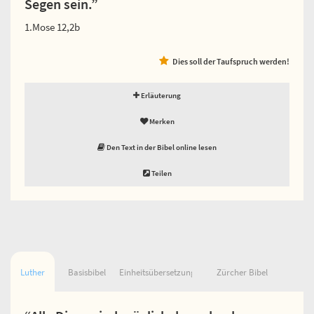
Segen sein.”
1.Mose 12,2b
Dies soll der Taufspruch werden!
Erläuterung
Merken
Den Text in der Bibel online lesen
Teilen
Luther
Basisbibel
Einheitsübersetzung
Zürcher Bibel