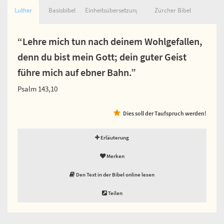
Luther
Basisbibel
Einheitsübersetzung
Zürcher Bibel
“Lehre mich tun nach deinem Wohlgefallen,
denn du bist mein Gott; dein guter Geist
führe mich auf ebner Bahn.”
Psalm 143,10
Dies soll der Taufspruch werden!
Erläuterung
Merken
Den Text in der Bibel online lesen
Teilen