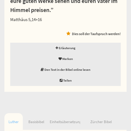
eure guten Werke sehen und euren Vater im
Himmel preisen.”
Matthäus 5,14+16
Dies soll der Taufspruch werden!
Erläuterung
Merken
Den Text in der Bibel online lesen
Teilen
Luther
Basisbibel
Einheitsübersetzung
Zürcher Bibel