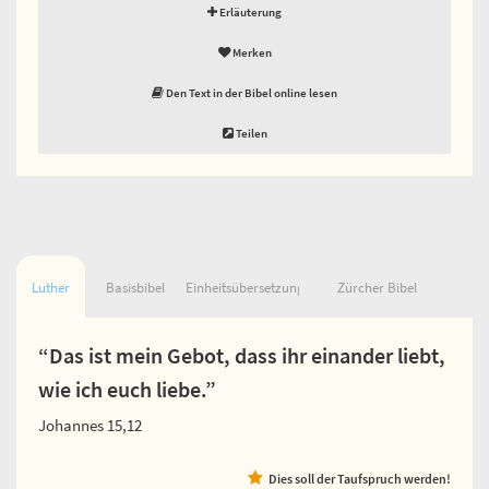
Erläuterung
Merken
Den Text in der Bibel online lesen
Teilen
Luther
Basisbibel
Einheitsübersetzung
Zürcher Bibel
“Das ist mein Gebot, dass ihr einander liebt,
wie ich euch liebe.”
Johannes 15,12
Dies soll der Taufspruch werden!