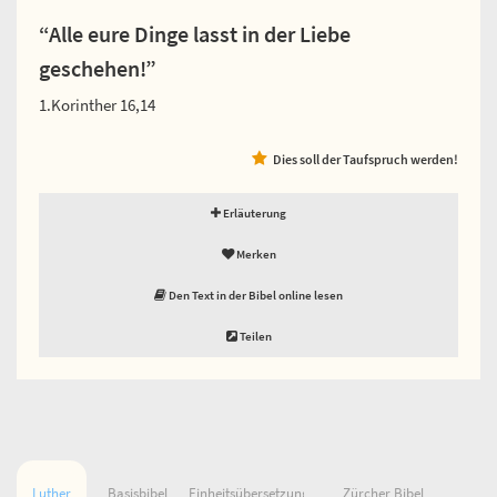
“Alle eure Dinge lasst in der Liebe
geschehen!”
1.Korinther 16,14
Dies soll der Taufspruch werden!
Erläuterung
Merken
Den Text in der Bibel online lesen
Teilen
Luther
Basisbibel
Einheitsübersetzung
Zürcher Bibel