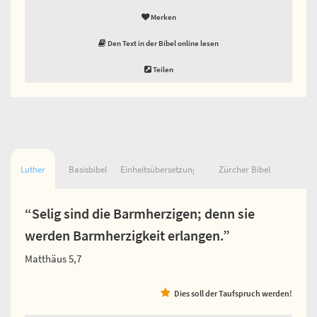
Merken
Den Text in der Bibel online lesen
Teilen
Luther
Basisbibel
Einheitsübersetzung
Zürcher Bibel
“Selig sind die Barmherzigen; denn sie
werden Barmherzigkeit erlangen.”
Matthäus 5,7
Dies soll der Taufspruch werden!