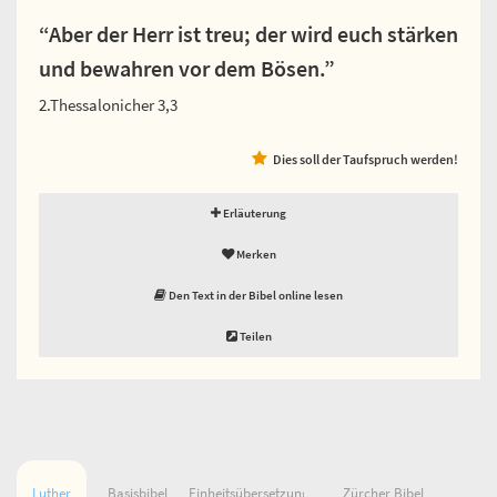
“Aber der Herr ist treu; der wird euch stärken
und bewahren vor dem Bösen.”
2.Thessalonicher 3,3
Dies soll der Taufspruch werden!
Erläuterung
Merken
Den Text in der Bibel online lesen
Teilen
Luther
Basisbibel
Einheitsübersetzung
Zürcher Bibel