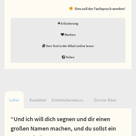
Dies soll der Taufspruch werden!
Erläuterung
Merken
Den Text in der Bibel online lesen
Teilen
Luther
Basisbibel
Einheitsübersetzung
Zürcher Bibel
“Und ich will dich segnen und dir einen
großen Namen machen, und du sollst ein