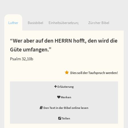
Luther
Basisbibel
Einheitsübersetzung
Zürcher Bibel
“Wer aber auf den HERRN hofft, den wird die
Güte umfangen.”
Psalm 32,10b
Dies soll der Taufspruch werden!
Erläuterung
Merken
Den Text in der Bibel online lesen
Teilen