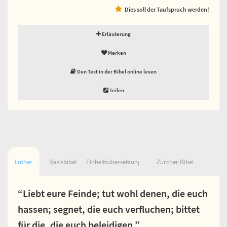
Dies soll der Taufspruch werden!
Erläuterung
Merken
Den Text in der Bibel online lesen
Teilen
Luther
Basisbibel
Einheitsübersetzung
Zürcher Bibel
“Liebt eure Feinde; tut wohl denen, die euch
hassen; segnet, die euch verfluchen; bittet
für die, die euch beleidigen.”