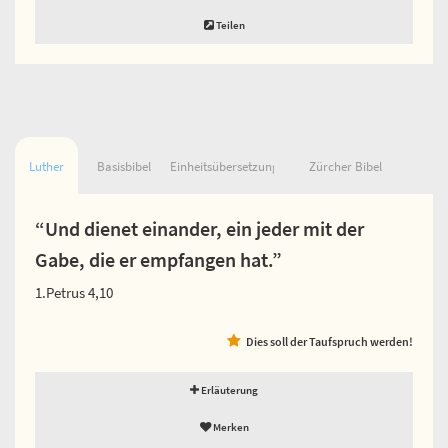
Teilen
Luther
Basisbibel
Einheitsübersetzung
Zürcher Bibel
“Und dienet einander, ein jeder mit der
Gabe, die er empfangen hat.”
1.Petrus 4,10
Dies soll der Taufspruch werden!
Erläuterung
Merken